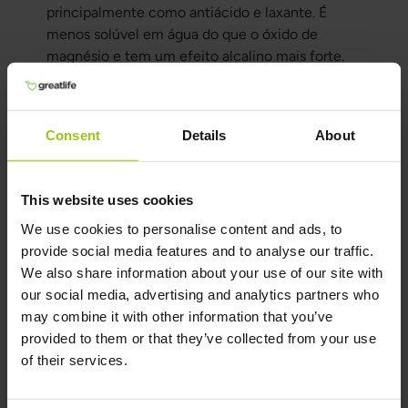
principalmente como antiácido e laxante. É
menos solúvel em água do que o óxido de
magnésio e tem um efeito alcalino mais forte.
Carbonato de magnésio
O carbonato de magnésio é um suplemento
Consent
Details
About
comum utilizado para aumentar a ingestão de
magnésio e também atua como antiácido. É
menos concentrado do que o óxido de
This website uses cookies
magnésio.
We use cookies to personalise content and ads, to
Sulfato de magnésio
provide social media features and to analyse our traffic.
We also share information about your use of our site with
O sulfato de magnésio, também conhecido
our social media, advertising and analytics partners who
como sal de Epsom, é utilizado tanto como
may combine it with other information that you’ve
laxante quanto para relaxamento muscular. É
provided to them or that they’ve collected from your use
absorvido mais rapidamente do que o óxido de
of their services.
magnésio, mas o seu efeito tem menor duração.
Utilizações e propriedades