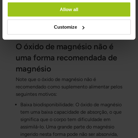
Cada forma de magnésio tem propriedades e
Allow all
aplicações únicas. O óxido de magnésio é
utilizado principalmente em suplementos de
Customize
baixa qualidade.
O óxido de magnésio não é
uma forma recomendada de
magnésio
Note que o óxido de magnésio não é
recomendado como suplemento alimentar pelos
seguintes motivos:
Baixa biodisponibilidade: O óxido de magnésio
tem uma baixa capacidade de absorção, o que
significa que o corpo tem dificuldade em
assimilá-lo. Uma grande parte do magnésio
ingerido nesta forma pode não ser absorvida,