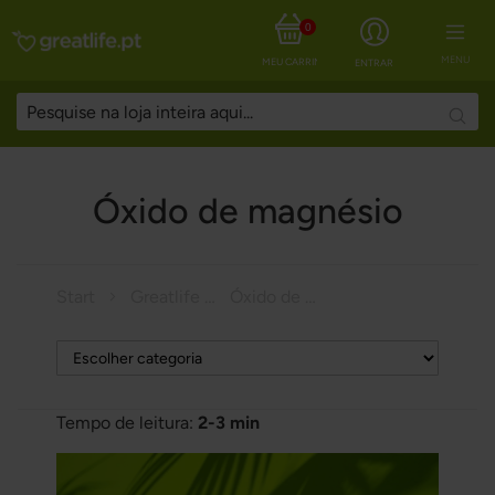
0
MENU
MEU CARRINHO
ENTRAR
Searc
Óxido de magnésio
Start
Greatlife Magazine
Óxido de magnésio
Tempo de leitura:
2-3 min