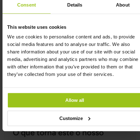
Consent
Details
About
psicológico normal. O magnésio é um eletrólito
importante que contribui para o equilíbrio
eletrolítico e para o funcionamento normal do
This website uses cookies
sistema nervoso. Poucos sabem, mas o magnésio
também desempenha um papel no processo de
We use cookies to personalise content and ads, to provide
divisão celular.
social media features and to analyse our traffic. We also
share information about your use of our site with our social
Cada dose diária de 3 cápsulas fornece 300 mg de
media, advertising and analytics partners who may combine i
magnésio elementar. Esta fórmula premium de
with other information that you’ve provided to them or that
magnésio é fabricada sob a norma ISO 9001 e é
they’ve collected from your use of their services.
naturalmente livre de glúten, soja, laticínios, OGM,
herbicidas e pesticidas. Este magnésio também é
livre de substâncias ocultas, como maltodextrina,
adoçantes artificiais, corantes, conservantes, óleos
Allow all
hidrogenados, xarope de milho e estearato de
magnésio. Adequado para vegans e vegetarianos.
Customize
O que torna este o nosso