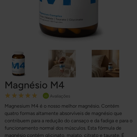
Magnésio M4
Rating:
Avaliações
23
100
100
% of
Magnesium M4 é o nosso melhor magnésio. Contém
quatro formas altamente absorvíveis de magnésio que
contribuem para a redução do cansaço e da fadiga e para o
funcionamento normal dos músculos. Esta fórmula de
magnésio contém glicinato, malato, citrato e taurate. É