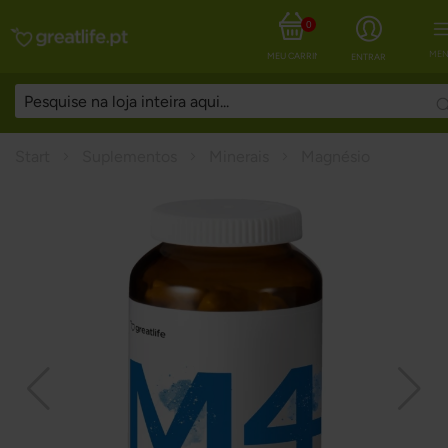
0
MEN
MEU CARRINHO
ENTRAR
Start
Suplementos
Minerais
Magnésio