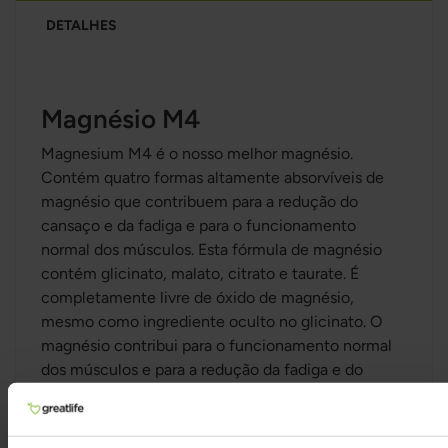
DETALHES
Magnésio M4
Magnesium M4 é o nosso melhor magnésio.
Contém quatro formas altamente absorvíveis de
magnésio que contribuem para a redução do
cansaço e da fadiga e para o funcionamento
normal dos músculos. Esta fórmula de magnésio
contém glicinato, malato, citrato e taurate. É
completamente livre de óxido de magnésio,
mesmo como ingrediente oculto no glicinato. O
magnésio contribui para o funcionamento normal
dos músculos e para a redução da fadiga e do
cansaço. O magnésio também contribui para a
manutenção da estrutura normal dos dentes e dos
ossos, bem como para o funcionamento