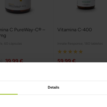
mina C PureWay-C® –
Vitamina C-400
 mg
fe
,
60 cápsulas
Innate Response
,
180 tabletes
Rating:
100%
39,99 €
59,99 €
 €
Adicionar ao Carrinho
Adicionar ao Carrinho
Details