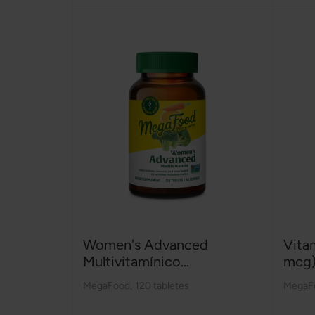
Women's Advanced
Vita
Multivitamínico...
mcg
MegaFood
,
120 tabletes
MegaF