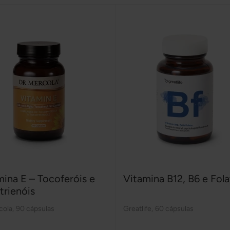
mina E – Tocoferóis e
Vitamina B12, B6 e Fol
trienóis
cola
,
90 cápsulas
Greatlife
,
60 cápsulas