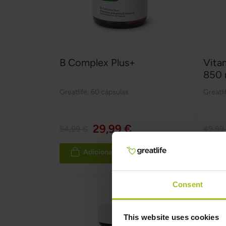
B Complex Plus+
Vita
850
Greatlife
,
60 cápsulas
Greatli
29,99 €
54,99 €
49,99
Adicionar ao Carrinho
Consent
This website uses cookies