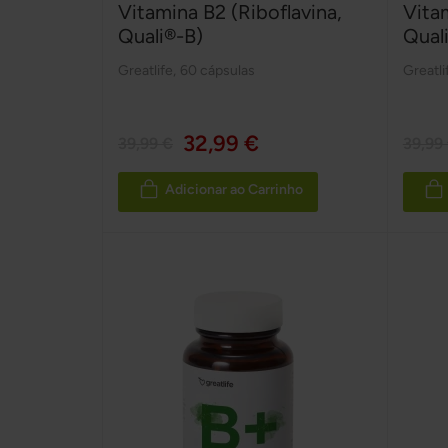
Vitamina B2 (Riboflavina,
Vita
Quali®-B)
Qual
Greatlife
,
60 cápsulas
Greatli
32,99 €
39,99 €
39,99
Adicionar ao Carrinho