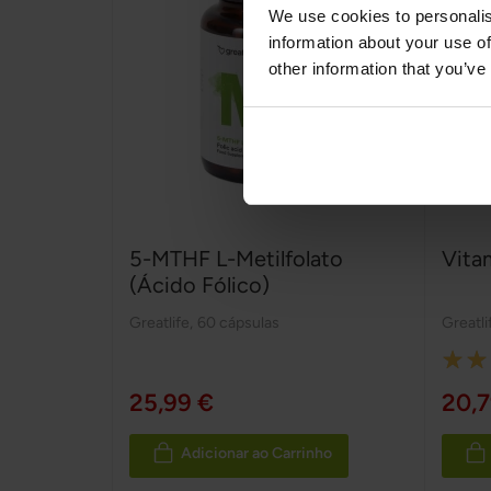
We use cookies to personalis
information about your use of
other information that you’ve
5-MTHF L-Metilfolato
Vita
(Ácido Fólico)
Greatlife
,
60 cápsulas
Greatli
Rating
100%
25,99 €
20,7
Adicionar ao Carrinho