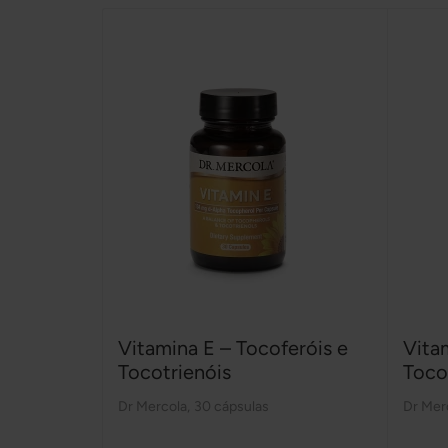
Vitamina E – Tocoferóis e
Vita
Tocotrienóis
Toco
Dr Mercola
,
30 cápsulas
Dr Mer