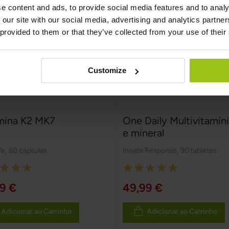
e content and ads, to provide social media features and to analy
 our site with our social media, advertising and analytics partn
 provided to them or that they’ve collected from your use of their
Customize
mina K2 MK7
One Daily Multivitamín
e mineral
fe
,
60 cápsulas
Innate Response
,
90 tabletes
:
Rating:
100%
9 €
49,99 €
Adicionar ao Carrinho
Adicionar ao Carrinho