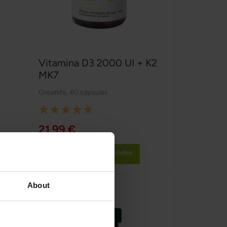
Vitamina D3 2000 UI + K2
MK7
Greatlife
,
60 cápsulas
Rating:
100%
21,99 €
Adicionar ao Carrinho
About