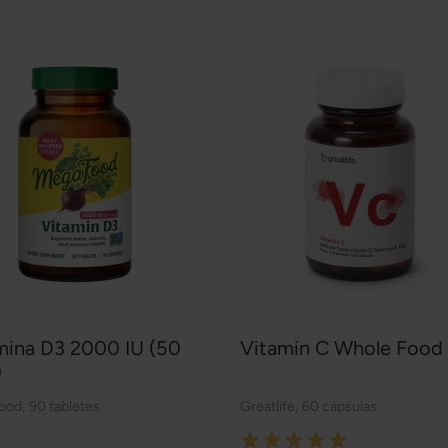
mina D3 2000 IU (50
Vitamin C Whole Food
)
ood
,
90 tabletes
Greatlife
,
60 cápsulas
Rating: