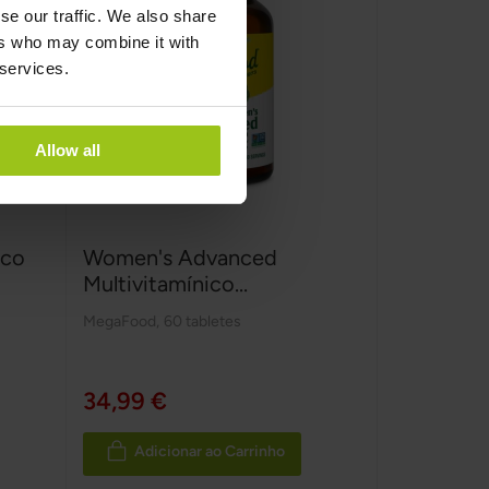
se our traffic. We also share
ers who may combine it with
 services.
Allow all
ico
Women's Advanced
Multivitamínico...
MegaFood
,
60 tabletes
34,99 €
Adicionar ao Carrinho