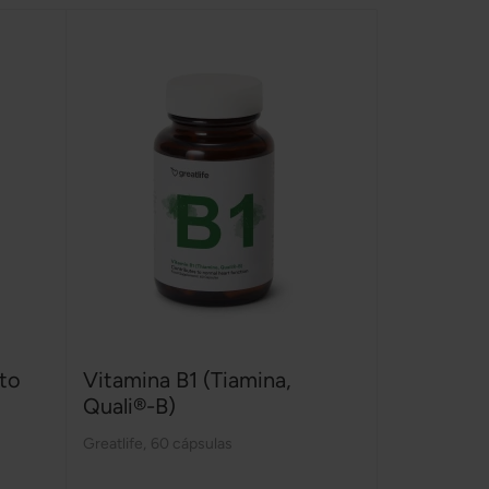
ato
Vitamina B1 (Tiamina,
Quali®-B)
Greatlife
,
60 cápsulas