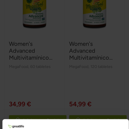
Women's
Women's
Advanced
Advanced
Multivitamínico...
Multivitamínico...
MegaFood
,
60 tabletes
MegaFood
,
120 tabletes
34,99 €
54,99 €
Adicionar ao Carrinho
Adicionar ao Carrinho