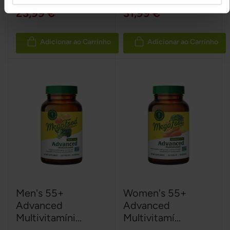
23,99 €
31,99 €
Adicionar ao Carrinho
Adicionar ao Carrinho
Men's 55+
Women's 55+
Advanced
Advanced
Multivitamíni...
Multivitamí...