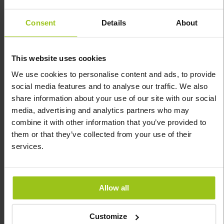
Consent
Details
About
This website uses cookies
We use cookies to personalise content and ads, to provide
social media features and to analyse our traffic. We also
share information about your use of our site with our social
media, advertising and analytics partners who may
combine it with other information that you’ve provided to
Kids One Daily
Men's 55+
them or that they’ve collected from your use of their
Multivitamínico
Advanced
services.
para c...
Multivitamíni...
MegaFood
,
30 chews
MegaFood
,
60 tabletes
Rating:
Allow all
100%
Customize