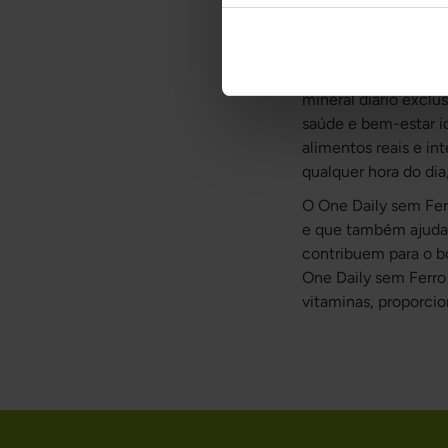
uma combinação nutri
sem Ferro pode ser 
Se procura fortalece
mineral diário exclu
saúde e bem-estar i
alimentos reais e int
qualquer hora do di
O One Daily sem Fer
e que também ajudam 
contribuem para o b
One Daily sem Ferro 
vitaminas, proporci