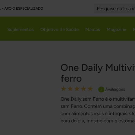
L • APOIO ESPECIALIZADO
Search
Suplementos
Objetivo de Saúde
Marcas
Magazine
One Daily Multiv
ferro
Rating:
Avaliações
2
100
100
% of
One Daily sem Ferro é o multivita
sem Ferro. Contém uma combinação 
com alimentos reais e integrais. 
hora do dia, mesmo com o estômag