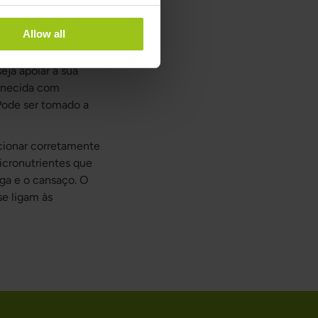
integrais. One Daily
Allow all
 o multivitamínico e
eja apoiar a sua
ornecida com
. Pode ser tomado a
cionar corretamente
micronutrientes que
ga e o cansaço. O
se ligam às