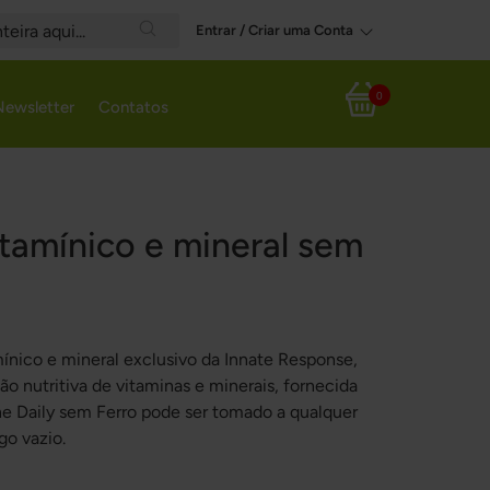
Entrar / Criar uma Conta
Search
0
Newsletter
Contatos
Meu Carrinho
itamínico e mineral sem
mínico e mineral exclusivo da Innate Response,
nutritiva de vitaminas e minerais, fornecida
One Daily sem Ferro pode ser tomado a qualquer
o vazio.