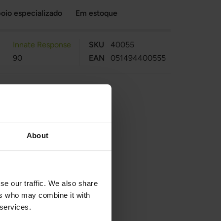
oio especializado
Em estoque
Innate Response
SKU
40055
90
EAN
051494400555
About
se our traffic. We also share
ers who may combine it with
 services.
sem Ferro. Contém