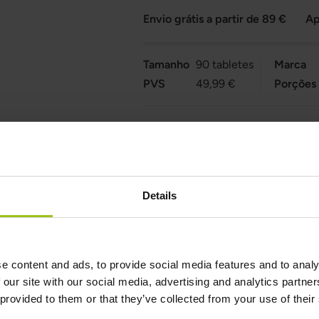
Envio grátis a partir de 89 €
Ap
Tamanho
90 tabletes
Marca
PVS
49,99 €
Porções
Ingredientes
Avaliações
2
Details
e content and ads, to provide social media features and to analy
 our site with our social media, advertising and analytics partn
ltivitamínico e mineral sem ferro
 provided to them or that they’ve collected from your use of their
 é o multivitamínico e mineral exclusivo da Innate Response, 