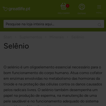
0
MENU
MEU CARRINHO
ENTRAR
Sear
Start
Suplementos
Minerais
Selênio
Selênio
O selénio é um oligoelemento essencial necessário para o
bom funcionamento do corpo humano. Atua como cofator
em enzimas envolvidas no metabolismo das hormonas da
tiroide e na proteção das células contra os danos causados
pelos radicais livres. O selénio também desempenha um
papel na produção de esperma, na manutenção de uma
pele saudável e no funcionamento adequado do sistema