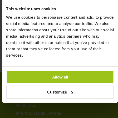
pessoas com distúrbios de malabsorção, certas doenças
genéticas ou em dietas restritivas. Os sintomas de
This website uses cookies
deficiência podem incluir fraqueza muscular, fadiga e um
We use cookies to personalise content and ads, to provide
sistema imunológico enfraquecido. A deficiência
social media features and to analyse our traffic. We also
prolongada pode levar a problemas de saúde mais graves,
share information about your use of our site with our social
como anemia e doenças cardiovasculares.
media, advertising and analytics partners who may
combine it with other information that you’ve provided to
them or that they’ve collected from your use of their
services.
Allow all
AJUDA
Customize
Contactos
Informações de Entrega