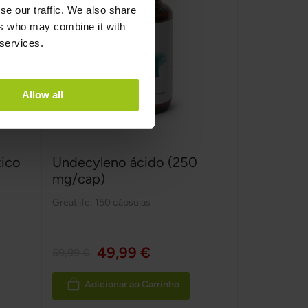
se our traffic. We also share
ers who may combine it with
 services.
Allow all
tico
Undecyleno ácido (250
mg/cap)
Greatlife
,
150 cápsulas
49,99 €
59,99 €
Adicionar ao Carrinho