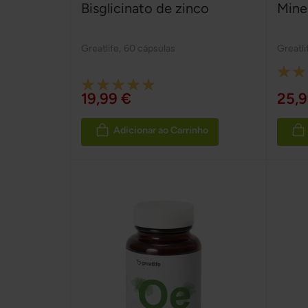
Bisglicinato de zinco
Mine
Greatlife
,
60 cápsulas
Greatli
Rating
Rating:
100%
19,99 €
25,9
100%
Adicionar ao Carrinho