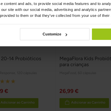
e content and ads, to provide social media features and to analy
 our site with our social media, advertising and analytics partn
 provided to them or that they’ve collected from your use of their
Customize
a 20-14 Probióticos
MegaFlora Kids Probió
para crianças
 Response
,
120 cápsulas
MegaFood
,
60 cápsulas
:
9 €
26,99 €
Adicionar ao Carrinho
Adicionar ao Carrinho