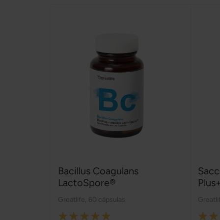
Bacillus Coagulans
Sacc
LactoSpore®
Plus
Greatlife
,
60 cápsulas
Greatli
Rating:
Rating