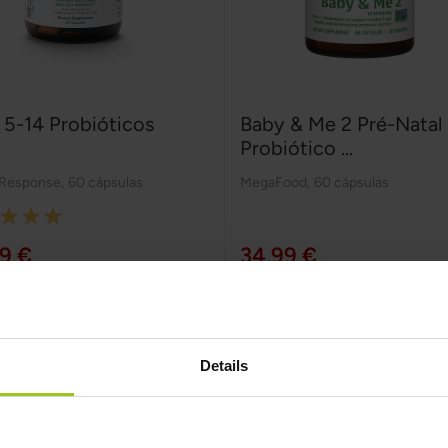
 5-14 Probióticos
Baby & Me 2 Pré-Natal
Probiótico ...
 Response
,
60 cápsulas
MegaFood
,
60 cápsulas
:
9 €
34,99 €
Adicionar ao Carrinho
Adicionar ao Carrinho
Details