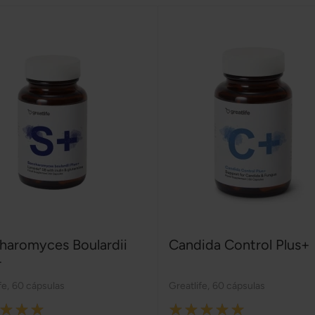
haromyces Boulardii
Candida Control Plus+
+
fe
,
60 cápsulas
Greatlife
,
60 cápsulas
:
Rating: