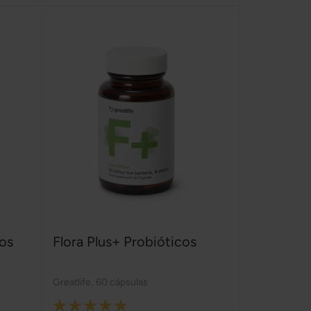
cos
Flora Plus+ Probióticos
Greatlife
,
60 cápsulas
Rating: