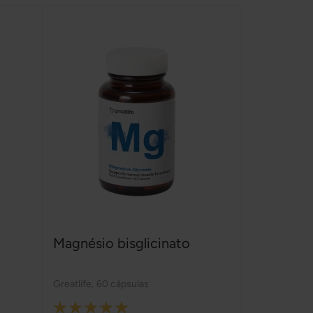
Magnésio bisglicinato
Greatlife
,
60 cápsulas
Rating: