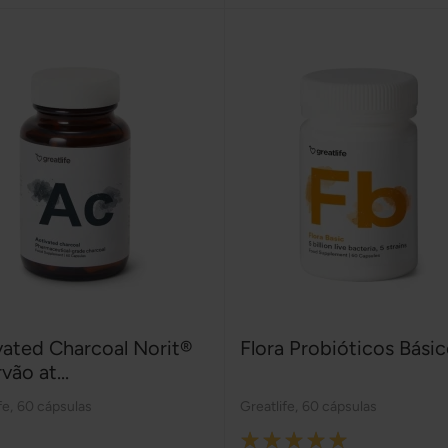
vated Charcoal Norit®
Flora Probióticos Bási
vão at...
fe
,
60 cápsulas
Greatlife
,
60 cápsulas
Rating: