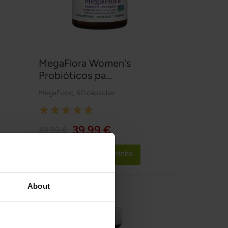
MegaFlora Women's
Probióticos pa...
MegaFood
,
60 cápsulas
Rating:
100%
39,99 €
49,99 €
Adicionar ao Carrinho
About