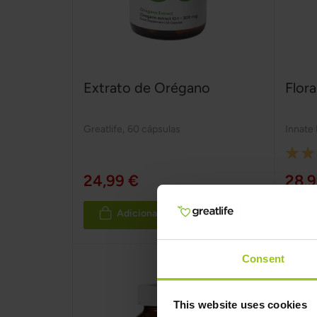
Extrato de Orégano
Flora
Greatlife
,
60 cápsulas
Innate
Rating
100%
24,99 €
28,9
Adicionar ao Carrinho
Consent
This website uses cookies