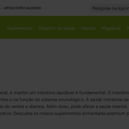
L • APOIO ESPECIALIZADO
Search
Suplementos
Objetivo de Saúde
Marcas
Magazine
geral, e manter um intestino saudável é fundamental. O intesti
entes e na função do sistema imunológico. A saúde intestinal d
o de ventre e diarreia. Além disso, pode afetar a saúde mental,
estiva. Descubra os nossos suplementos alimentares premium para