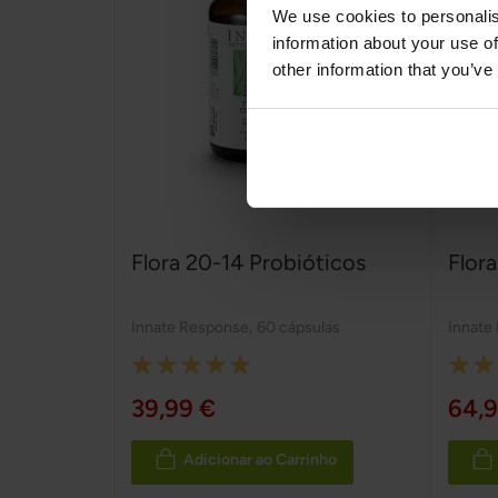
We use cookies to personalis
information about your use of
other information that you’ve
Flora 20-14 Probióticos
Flor
Innate Response
,
60 cápsulas
Innate
Rating:
Rating
100%
100%
39,99 €
64,9
Adicionar ao Carrinho