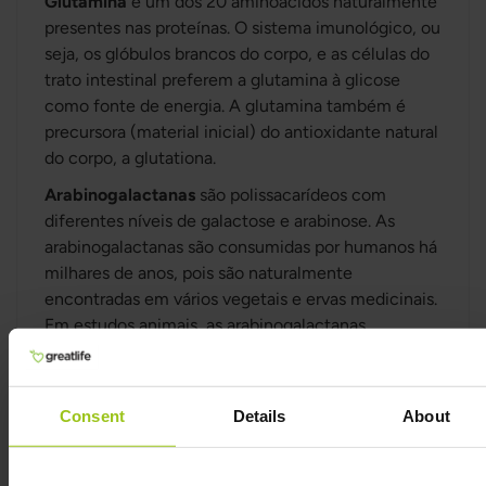
Glutamina
é um dos 20 aminoácidos naturalmente
presentes nas proteínas. O sistema imunológico, ou
seja, os glóbulos brancos do corpo, e as células do
trato intestinal preferem a glutamina à glicose
como fonte de energia. A glutamina também é
precursora (material inicial) do antioxidante natural
do corpo, a glutationa.
Arabinogalactanas
são polissacarídeos com
diferentes níveis de galactose e arabinose. As
arabinogalactanas são consumidas por humanos há
milhares de anos, pois são naturalmente
encontradas em vários vegetais e ervas medicinais.
Em estudos animais, as arabinogalactanas
aumentam os glóbulos brancos e podem também
reduzir o risco de constipações. Estudos em
animais mostraram que as arabinogalactanas
Consent
Details
About
reduzem úlceras gástricas e impedem a adesão da
Helicobacter Pylori à mucosa gástrica. As
arabinogalactanas também aumentam a produção