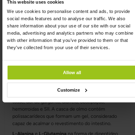
This website uses cookies
de butirato (ácido butírico), um ácido gordo
We use cookies to personalise content and ads, to provide
importante para a saúde intestinal, e reduzem a
social media features and to analyse our traffic. We also
produção de amoníaco no trato intestinal.
share information about your use of our site with our social
Aloé Vera
tem sido tradicionalmente utilizado para
media, advertising and analytics partners who may combine i
facilitar a digestão. Pesquisas mostram que o aloé
with other information that you’ve provided to them or that
vera também reduz a estomatite aftosa (aftas),
they’ve collected from your use of their services.
também conhecidas como úlceras na boca, herpes
labial ou aftas.
Raiz de alteia
é tradicionalmente usada para
Allow all
problemas gastrointestinais e refluxo ácido, mas
também para tosse, irritações na pele e boca seca.
Customize
Casca de Olmo
é tradicionalmente usada para
tosse, dor de garganta, diarreia, obstipação,
hemorroidas e SII. A casca de olmo contém
polissacarídeos que formam um gel, considerado
capaz de acalmar o revestimento do intestino.
L-Alanina
e
L-Glutamina
na forma de dipeptídeo