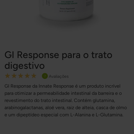
GI Response para o trato
digestivo
Rating:
Avaliações
7
100
100
% of
GI Response da Innate Response é um produto incrível
para otimizar a permeabilidade intestinal da barreira e o
revestimento do trato intestinal. Contém glutamina,
arabinogalactanas, aloé vera, raiz de alteia, casca de olmo
e um dipeptídeo especial com L-Alanina e L-Glutamina.