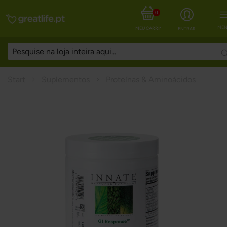
0
MEN
MEU CARRINHO
ENTRAR
Start
Suplementos
Proteínas & Aminoácidos