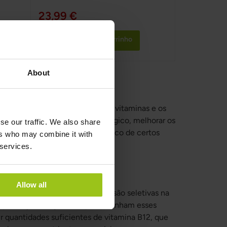
100%
23,99 €
Adicionar ao Carrinho
About
anças
cimento e o desenvolvimento. As vitaminas e os
 fortalecer o sistema imunológico, melhorar os
se our traffic. We also share
cos podem ajudar a reduzir o risco de certos
ers who may combine it with
 services.
Allow all
as. Por exemplo, crianças que são seletivas na
 pode ajudar a garantir que obtenham esses
 quantidades suficientes de vitamina B12, que