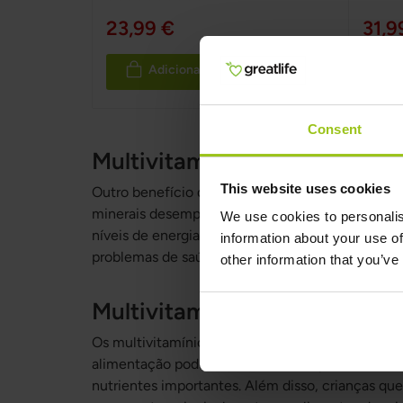
100%
23,99 €
31,9
Adicionar ao Carrinho
Consent
Multivitamínicos apoiam o c
This website uses cookies
Outro benefício dos multivitamínicos, especific
minerais desempenham papéis importantes na ma
We use cookies to personalis
níveis de energia e apoiar o desenvolvimento cer
information about your use of
problemas de saúde em crianças, como asma e al
other information that you’ve
Multivitamínicos beneficiam 
Os multivitamínicos também podem beneficiar cri
alimentação podem não consumir quantidades suf
nutrientes importantes. Além disso, crianças q