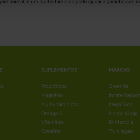
em animal, e um multivitamínico pode ajudar a garantir que re
S
SUPLEMENTOS
MARCAS
os
Probióticos
Greatlife
Magnésio
Innate Respo
Multivitamínicos
MegaFood
Omega-3
Nordic Kings
Vitaminas
Dr Mercola
Creatina
Tru Niagen