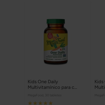
Kids One Daily
Kids
Multivitamínico para c...
Multi
MegaFood
,
30 tabletes
MegaF
Rating: