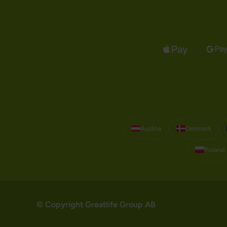
Austria
Denmark
Poland
© Copyright Greatlife Group AB