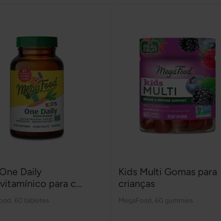
 One Daily
Kids Multi Gomas para
vitamínico para c...
crianças
ood
,
60 tabletes
MegaFood
,
60 gummies