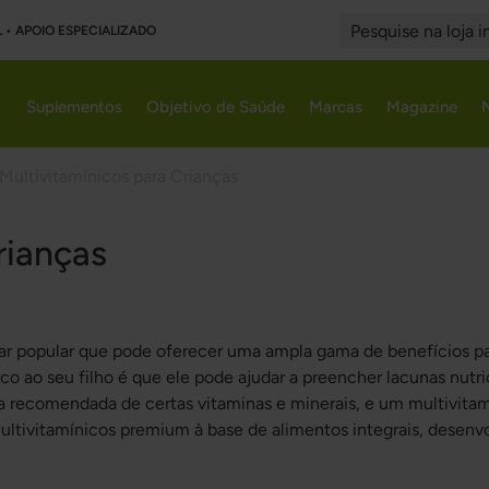
L • APOIO ESPECIALIZADO
Search
Suplementos
Objetivo de Saúde
Marcas
Magazine
Multivitamínicos para Crianças
rianças
r popular que pode oferecer uma ampla gama de benefícios pa
co ao seu filho é que ele pode ajudar a preencher lacunas nutric
a recomendada de certas vitaminas e minerais, e um multivita
ltivitamínicos premium à base de alimentos integrais, desenvolv