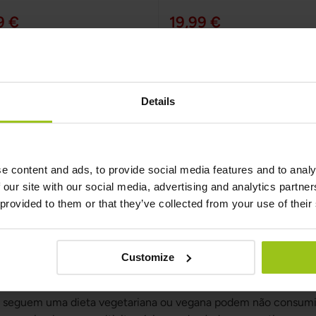
9 €
19,99 €
Adicionar ao Carrinho
Adicionar ao Carrinho
Details
rescimento e desenvolvimento das cri
amente para crianças, é que eles podem ajudar a apoiar o cres
nutenção de uma boa saúde, como apoiar o crescimento ósseo,
e content and ads, to provide social media features and to analy
ebral. Além disso, alguns estudos sugerem que os multivitamíni
 our site with our social media, advertising and analytics partn
ergias.
 provided to them or that they’ve collected from your use of their
crianças com necessidades especiais
Customize
anças que têm restrições ou necessidades dietéticas específic
icientes de certas vitaminas e minerais, e um multivitamínico
ue seguem uma dieta vegetariana ou vegana podem não consumir