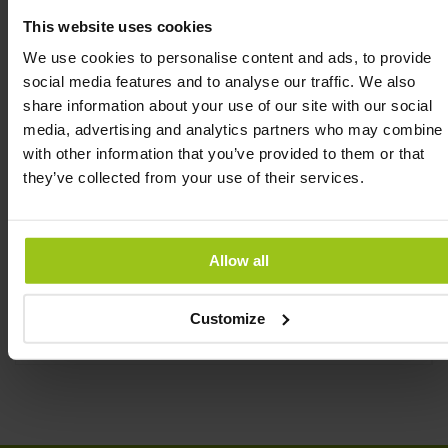
normal, assim como nutrientes necessários para a
This website uses cookies
manutenção de ossos normais e de dentes normais.
We use cookies to personalise content and ads, to provide
As Gomas Multi para Crianças da MegaFood
social media features and to analyse our traffic. We also
contêm apenas 3 gramas de açúcar por porção. Um
share information about your use of our site with our social
decilitro de sumo de laranja comum contém pouco
media, advertising and analytics partners who may combine i
mais de 8 gramas de açúcares. Um copo normal de
with other information that you’ve provided to them or that
sumo de laranja contém, assim, 20 gramas de
they’ve collected from your use of their services.
açúcares, ou seja, mais de 6 vezes a quantidade de
uma porção das Gomas Multi para Crianças.
Allow all
INGREDIENTES
Customize
AVALIAÇÕES