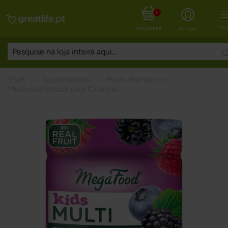
0
MEN
MEU CARRINHO
ENTRAR
Start
Suplementos
Multivitamínicos
Multivitamínicos para Crianças