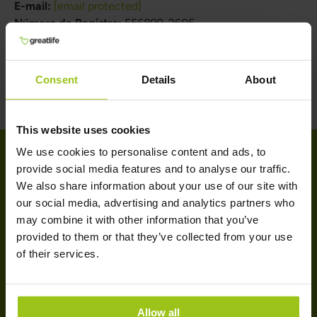
E-mail:
[email protected]
Número de Registro:
556899-2605
Número de IVA:
SE556951451501
Data de Criação:
2012
Consent
Details
About
This website uses cookies
We use cookies to personalise content and ads, to
provide social media features and to analyse our traffic.
AJUDA
We also share information about your use of our site with
our social media, advertising and analytics partners who
may combine it with other information that you’ve
Contactos
provided to them or that they’ve collected from your use
Informações de Entrega
of their services.
Informações de Pagamento
Rastreie seu pedido
Termos e condições gerais
Allow all