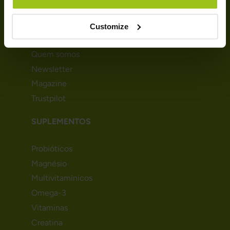
Cookies
Customize
SOBRE NÓS
Quem somos
Newsletter
Magazine
Trustpilot
SUPLEMENTOS
Probióticos
Magnésio
Multivitamínicos
Omega-3
Vitaminas
Creatina