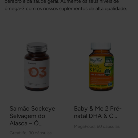
cérebro e da saúde geral. Aumente os seus níveis de
ómega-3 com os nossos suplementos de alta qualidade.
Salmão Sockeye
Baby & Me 2 Pré-
Selvagem do
natal DHA & C...
Alasca – Ó...
MegaFood
,
60 cápsulas
Greatlife
,
90 cápsulas