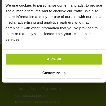
unhas. O óleo de peixe pode ainda auxiliar na perda de
We use cookies to personalise content and ads, to provide
peso e melhorar o desempenho atlético.
social media features and to analyse our traffic. We also
share information about your use of our site with our social
media, advertising and analytics partners who may
combine it with other information that you’ve provided to
them or that they’ve collected from your use of their
services.
Allow all
AJUDA
Customize
Contactos
Informações de Entrega
Informações de Pagamento
Rastreie seu pedido
Termos e condições gerais