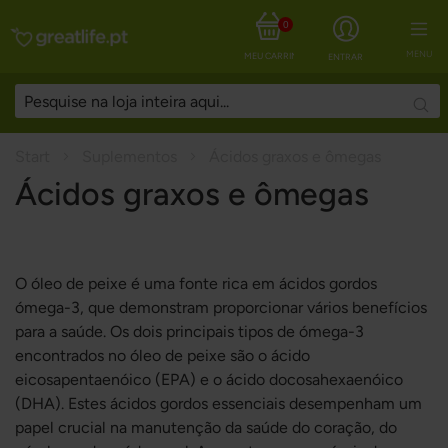
0
MENU
MEU CARRINHO
ENTRAR
Sear
Start
Suplementos
Ácidos graxos e ômegas
Ácidos graxos e ômegas
O óleo de peixe é uma fonte rica em ácidos gordos
ómega-3, que demonstram proporcionar vários benefícios
para a saúde. Os dois principais tipos de ómega-3
encontrados no óleo de peixe são o ácido
eicosapentaenóico (EPA) e o ácido docosahexaenóico
(DHA). Estes ácidos gordos essenciais desempenham um
papel crucial na manutenção da saúde do coração, do