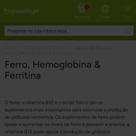
0
MENU
MEU CARRINHO
ENTRAR
Sear
Start
Objetivo de Saúde
Saúde da Mulher
Ferro, Hemoglobina & Ferritina
Ferro, Hemoglobina &
Ferritina
O ferro, a vitamina B12 e o ácido fólico são os
suplementos mais importantes para estimular a produção
de glóbulos vermelhos. Os suplementos de ferro podem
ajudar a aumentar os níveis de ferro e prevenir a anemia, a
vitamina B12 pode apoiar a produção de glóbulos