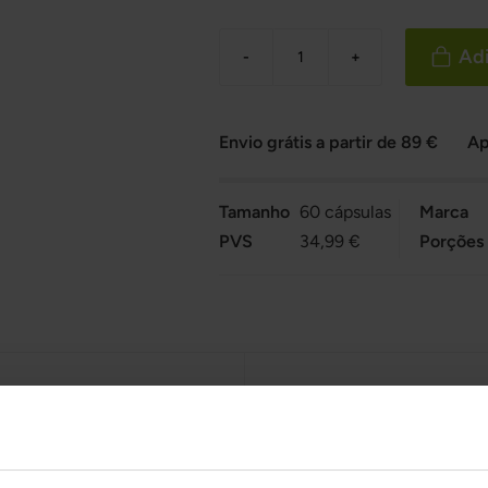
Adi
-
+
Envio grátis a partir de 89 €
Ap
Tamanho
60 cápsulas
Marca
PVS
34,99 €
Porções
Perguntas e
Ingredientes
Respostas