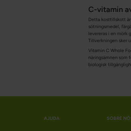
C-vitamin av
Detta kosttillskott ä
sötningsmedel, färg
levereras i en mörk 
Tillverkningen sker 
Vitamin C Whole Foo
näringsämnen som för
biologisk tillgängligh
AJUDA
SOBRE NÓ