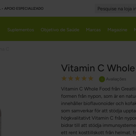
L • APOIO ESPECIALIZADO
Search
Suplementos
Objetivo de Saúde
Marcas
Magazine
na C
Vitamin C Whole
Rating:
Avaliações
1
100
100
% of
Vitamin C Whole Food från Greatlif
formen från nypon, som är en naturl
innehåller bioflavonoider och kofa
som samverkar för att stödja uppt
högkvalitativt Vitamin C från nypon
bidrar till att stödja immunsystem
ett rent kosttillskott från helmat, f