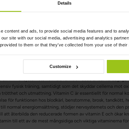
Details
hole Food
 från Greatlife är lättupptaglig C-vitamin i den optimala for
e content and ads, to provide social media features and to analy
ringsrik källa till C-vitamin. Den innehåller bioflavonoider och 
 our site with our social media, advertising and analytics partn
 i hel frukt och som samverkar för att stödja upptaget och effe
 provided to them or that they’ve collected from your use of their
alitativt Vitamin C från nypon, hjälper det till att optimera ab
nsystemets normala funktion. Vitamin C Whole Food är ett rent ko
ntetiska tillsatser, gifter och GMO.
Customize
viktigt för hälsan och spelar en avgörande roll i många av kropp
ar till immunsystemets normala funktion både under vardagliga 
tensiv fysisk träning, samtidigt som det skyddar cellerna mot ox
ka trötthet och utmattning. Vitamin C är essentiellt för normal k
delse för funktionen hos blodkärl, benstomme, brosk, tandkött, h
till normal energiomsättning, stödjer nervsystemets och den p
till att återbilda den reducerade formen av vitamin E och ökar 
itamin till ett av de mest mångsidiga och viktiga vitaminerna för