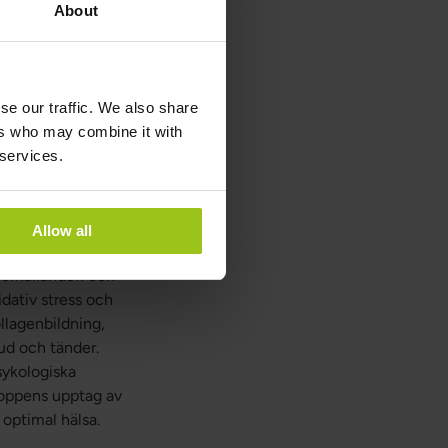
About
men från nypon, som
se our traffic. We also share
kofaktorer som
ers who may combine it with
kten i kroppen.
 services.
sorptionen och bidrar
sttillskott från
Allow all
ens vitala
förhållanden och
idativ stress och
ollagenbildning,
ud och tänder.
sykologiska
kroppens upptag av
 optimal hälsa.