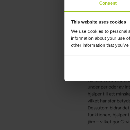
Consent
Vitamin C W
This website uses cookies
Vitamin C Whole Food
We use cookies to personalis
är en naturlig och nä
information about your use of
förekommer naturligt
other information that you’ve
Formulerat med högkv
till att stödja immu
helmat, fritt från sy
C-vitamin är oerhört 
funktioner. Det bidr
under perioder av in
hjälper till att mins
vilket har stor bety
Dessutom bidrar det 
funktionen, hjälper 
järn – vilket gör C-v