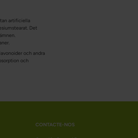
an artificiella
esiumstearat. Det
 ämnen.
aner.
lavonoider och andra
bsorption och
CONTACTE-NOS