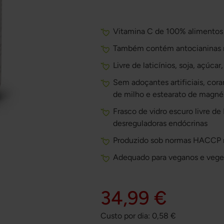
Vitamina C de 100% alimentos 
Também contém antocianinas n
Livre de laticínios, soja, açúca
Sem adoçantes artificiais, cor
de milho e estearato de magné
Frasco de vidro escuro livre de
desreguladoras endócrinas
Produzido sob normas HACCP 
Adequado para veganos e vege
34,99 €
Custo por dia:
0,58
€