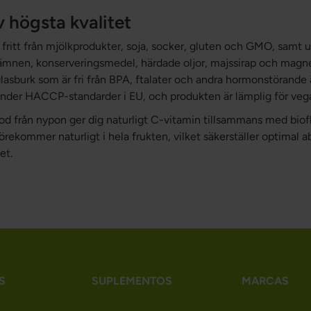
 högsta kvalitet
r fritt från mjölkprodukter, soja, socker, gluten och GMO, samt ut
ämnen, konserveringsmedel, härdade oljor, majssirap och magn
glasburk som är fri från BPA, ftalater och andra hormonstörande
under HACCP-standarder i EU, och produkten är lämplig för veg
d från nypon ger dig naturligt C-vitamin tillsammans med biof
ekommer naturligt i hela frukten, vilket säkerställer optimal a
et.
S
SUPLEMENTOS
MARCAS