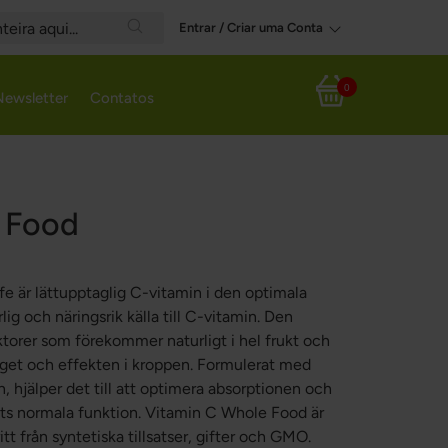
Entrar / Criar uma Conta
Search
0
Newsletter
Contatos
Meu Carrinho
 Food
e är lättupptaglig C-vitamin i den optimala
ig och näringsrik källa till C-vitamin. Den
ktorer som förekommer naturligt i hel frukt och
aget och effekten i kroppen. Formulerat med
, hjälper det till att optimera absorptionen och
ets normala funktion. Vitamin C Whole Food är
ritt från syntetiska tillsatser, gifter och GMO.