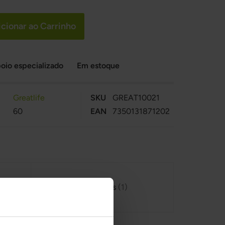
cionar ao Carrinho
oio especializado
Em estoque
Greatlife
SKU
GREAT10021
60
EAN
7350131871202
Avaliações
1