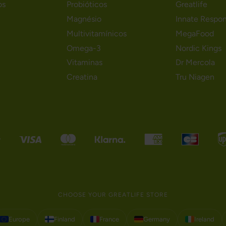
os
Probióticos
Greatlife
Magnésio
Innate Respo
Multivitamínicos
MegaFood
Omega-3
Nordic Kings
Vitaminas
Dr Mercola
Creatina
Tru Niagen
CHOOSE YOUR GREATLIFE STORE
Europe
Finland
France
Germany
Ireland