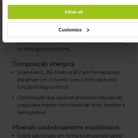
Alta absorção e boa tolerância
O ferro na forma de bisglicinato é uma das
Allow all
formas mais facilmente absorvidas e amigáveis
para o estômago disponíveis.
Customize
Esta forma foi especialmente desenvolvida para
proporcionar alta absorção com impacto mínimo
no trato gastrointestinal.
Composição sinérgica
Vitaminas C, B6, folato e B12 em formas ativas
trabalham em conjunto com o ferro para uma
função biológica ótima.
Combinação que apoia os processos naturais do
corpo para manter bons níveis de ferro, ferritina e
hemoglobina.
Minerais cuidadosamente equilibrados
Cobre adicionado em forma biodisponível apoia