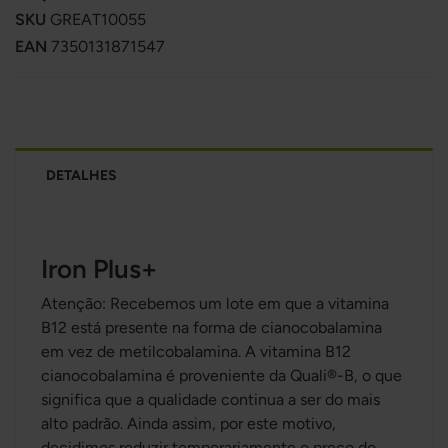
SKU
GREAT10055
EAN
7350131871547
DETALHES
Iron Plus+
Atenção: Recebemos um lote em que a vitamina
B12 está presente na forma de cianocobalamina
em vez de metilcobalamina. A vitamina B12
cianocobalamina é proveniente da Quali®-B, o que
significa que a qualidade continua a ser do mais
alto padrão. Ainda assim, por este motivo,
decidimos reduzir temporariamente o preço do