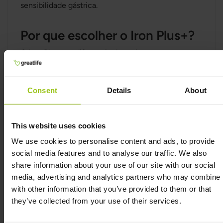
sensibilidade gástrica.
Por que escolher o Iron Plus+?
O Iron Plus+ se diferencia de muitos outros
suplementos de ferro por sua formulação completa
e qualidade das matérias-primas. Contém as
formas mais puras e biodisponíveis disponíveis.
Consent
Details
About
Apoio à formação normal de sangue e
energia
This website uses cookies
Iron Plus+ contribui para a formação normal de
We use cookies to personalise content and ads, to provide
glóbulos vermelhos, transporte de oxigênio no
social media features and to analyse our traffic. We also
corpo e redução da fadiga em casos de
share information about your use of our site with our social
deficiência de ferro.
media, advertising and analytics partners who may combine i
Apoia a produção de energia do corpo e contribui
with other information that you’ve provided to them or that
para desempenho físico e mental normais.
they’ve collected from your use of their services.