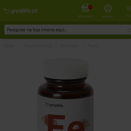
0
MEN
MEU CARRINHO
ENTRAR
Start
Suplementos
Minerais
Ferro