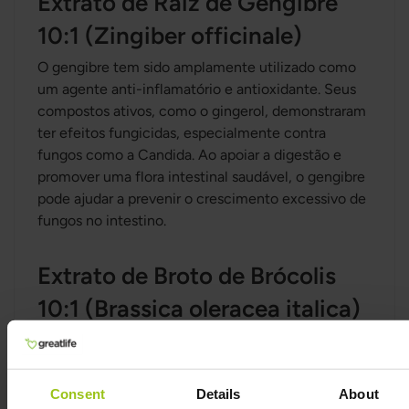
Extrato de Raiz de Gengibre
10:1 (Zingiber officinale)
O gengibre tem sido amplamente utilizado como
um agente anti-inflamatório e antioxidante. Seus
compostos ativos, como o gingerol, demonstraram
ter efeitos fungicidas, especialmente contra
fungos como a Candida. Ao apoiar a digestão e
promover uma flora intestinal saudável, o gengibre
pode ajudar a prevenir o crescimento excessivo de
fungos no intestino.
Extrato de Broto de Brócolis
10:1 (Brassica oleracea italica)
Os brotos de brócolis são ricos em sulforafano, um
poderoso antioxidante que demonstrou ter efeitos
positivos na saúde intestinal e no sistema
Consent
Details
About
imunológico. O sulforafano pode ajudar a prevenir o