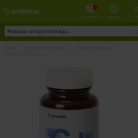
0
MEN
MEU CARRINHO
ENTRAR
Start
Objetivo de Saúde
Saúde Digestiva
Candida & Fungos