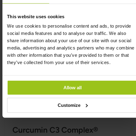
crescimento excessivo da Candida ao reduzir a
inflamação e promover uma flora intestinal
This website uses cookies
saudável, dificultando o crescimento dos fungos.
We use cookies to personalise content and ads, to provide
social media features and to analyse our traffic. We also
Extrato de Alho 10:1 (Allium
share information about your use of our site with our social
media, advertising and analytics partners who may combine i
sativum)
with other information that you’ve provided to them or that
O alho é conhecido por suas fortes propriedades
they’ve collected from your use of their services.
antimicrobianas e antibacterianas, especialmente
contra a Candida e outros fungos. A alicina, o
composto ativo do alho, demonstrou ser eficaz em
Allow all
inibir o crescimento fúngico e apoiar as defesas do
corpo contra infecções. O alho também pode
ajudar a melhorar a saúde intestinal e equilibrar a
Customize
microbiota.
Curcumin C3 Complex®