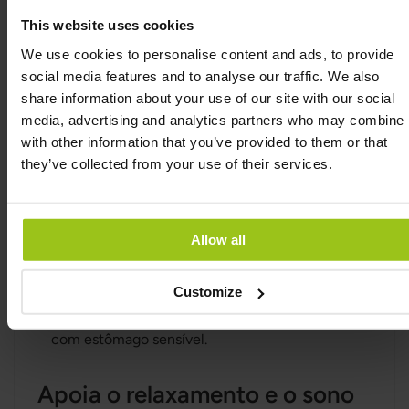
O magnésio glicinato é absorvido de forma mais
This website uses cookies
eficaz do que o magnésio óxido, que
We use cookies to personalise content and ads, to provide
frequentemente possui baixa biodisponibilidade.
social media features and to analyse our traffic. We also
Graças à sua forma quelada, ele é mais
share information about your use of our site with our social
facilmente absorvido pelo corpo sem causar
media, advertising and analytics partners who may combine i
desconforto gástrico.
with other information that you’ve provided to them or that
they’ve collected from your use of their services.
Suave para o estômago
O magnésio citrato e o magnésio óxido podem
Allow all
ter um efeito laxante, o que pode ser
desconfortável para algumas pessoas.
Customize
O magnésio glicinato é uma das formas mais
suaves e é bem tolerado, mesmo por pessoas
com estômago sensível.
Apoia o relaxamento e o sono