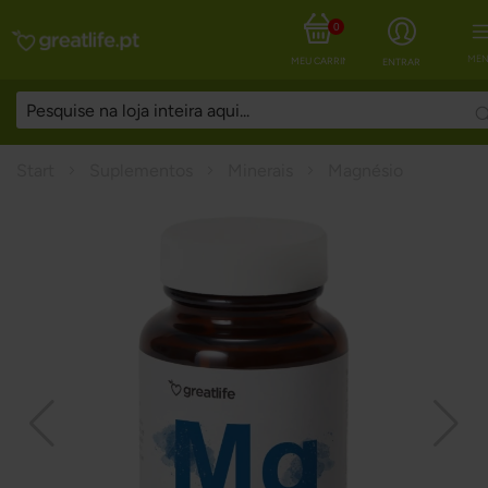
0
MEN
MEU CARRINHO
ENTRAR
Start
Suplementos
Minerais
Magnésio