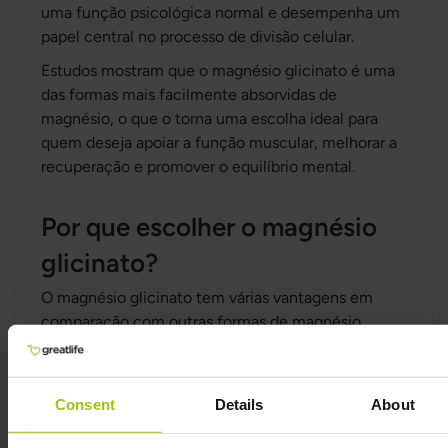
uma função psicológica normal e desempenha um
papel central no processo de divisão celular.
Estudos mostram que o magnésio glicinato é uma
das formas mais facilmente absorvidas de
magnésio, o que o torna uma escolha ideal para
quem deseja apoiar a função muscular, melhorar a
recuperação e promover o equilíbrio mental.
Por que escolher o magnésio
glicinato?
O magnésio glicinato tem várias vantagens em
comparação com outras formas de magnésio,
como o magnésio óxido, magnésio citrato,
magnésio malato e magnésio taurato:
Consent
Details
About
Melhor absorção