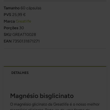
Tamanho
60 cápsulas
PVS
25,99 €
Marca
Greatlife
Porções
30
SKU
GREAT10028
EAN
7350131871271
DETALHES
Magnésio bisglicinato
O magnésio glicinato da Greatlife é o nosso melhor