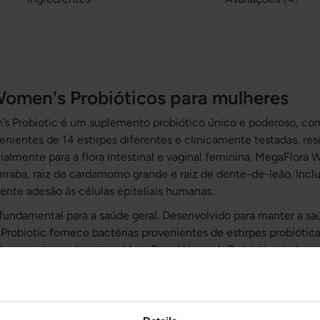
omen's Probióticos para mulheres
 Probiotic é um suplemento probiótico único e poderoso, com
venientes de 14 estirpes diferentes e clinicamente testadas, res
ialmente para a flora intestinal e vaginal feminina. MegaFlo
raba, raiz de cardamomo grande e raiz de dente-de-leão. Inclu
nte adesão às células epiteliais humanas.
 fundamental para a saúde geral. Desenvolvido para manter a saú
robiotic fornece bactérias provenientes de estirpes probiótic
e no sistema digestivo. MegaFlora Women’s Probiotic ajuda a re
ticos saudáveis. MegaFlora Women’s Probiotic é testado livre de
glifosato, pesticidas, herbicidas e estearato de magnésio.
o láctico fazem parte de uma flora intestinal normal e são cons