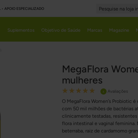
L • APOIO ESPECIALIZADO
Search
Suplementos
Objetivo de Saúde
Marcas
Magazine
s
MegaFlora Women
mulheres
Rating:
Avaliações
4
100
100
% of
O MegaFlora Women’s Probiotic é 
com 50 mil milhões de bactérias at
clinicamente testadas, resistentes
flora intestinal e vaginal femini
beterraba, raiz de cardamomo gran