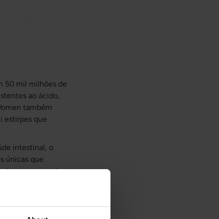
 50 mil milhões de
istentes ao ácido,
ra Women também
i estirpes que
de intestinal, o
as únicas que
staurar e a manter o
 glúten, produtos
ideradas boas