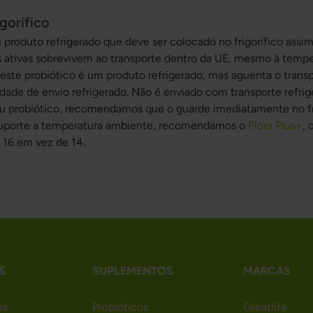
gorífico
 produto refrigerado que deve ser colocado no frigorífico assi
as ativas sobrevivem ao transporte dentro da UE, mesmo à tempe
este probiótico é um produto refrigerado, mas aguenta o transp
ade de envio refrigerado. Não é enviado com transporte refrig
u probiótico, recomendamos que o guarde imediatamente no frig
suporte a temperatura ambiente, recomendamos o
Flora Plus+
, 
, 16 em vez de 14.
S
SUPLEMENTOS
MARCAS
os
Probióticos
Greatlife