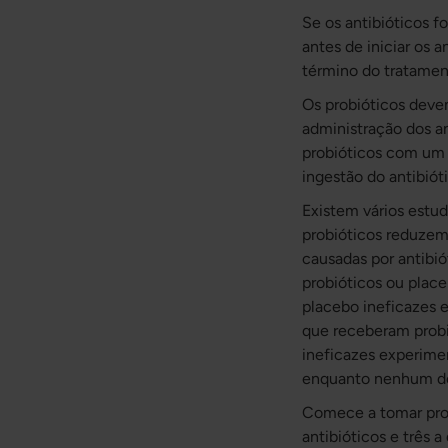
Se os antibióticos f
antes de iniciar os 
término do tratamen
Os probióticos deve
administração dos an
probióticos com um l
ingestão do antibióti
Existem vários estu
probióticos reduzem 
causadas por antibi
probióticos ou plac
placebo ineficazes 
que receberam probi
ineficazes experimen
enquanto nenhum do
Comece a tomar prob
antibióticos e três 