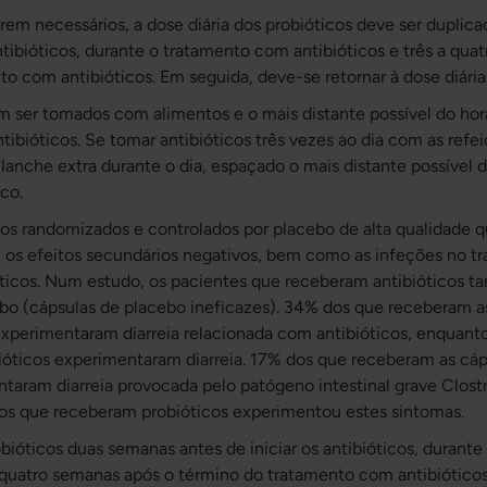
orem necessários, a dose diária dos probióticos deve ser dupli
antibióticos, durante o tratamento com antibióticos e três a qu
to com antibióticos. Em seguida, deve-se retornar à dose diár
m ser tomados com alimentos e o mais distante possível do hor
tibióticos. Se tomar antibióticos três vezes ao dia com as refe
anche extra durante o dia, espaçado o mais distante possível d
co.
dos randomizados e controlados por placebo de alta qualidade 
os efeitos secundários negativos, bem como as infeções no tra
óticos. Num estudo, os pacientes que receberam antibióticos
ebo (cápsulas de placebo ineficazes). 34% dos que receberam a
experimentaram diarreia relacionada com antibióticos, enquant
óticos experimentaram diarreia. 17% dos que receberam as cáp
taram diarreia provocada pelo patógeno intestinal grave Clostri
s que receberam probióticos experimentou estes sintomas.
ióticos duas semanas antes de iniciar os antibióticos, durant
a quatro semanas após o término do tratamento com antibióticos