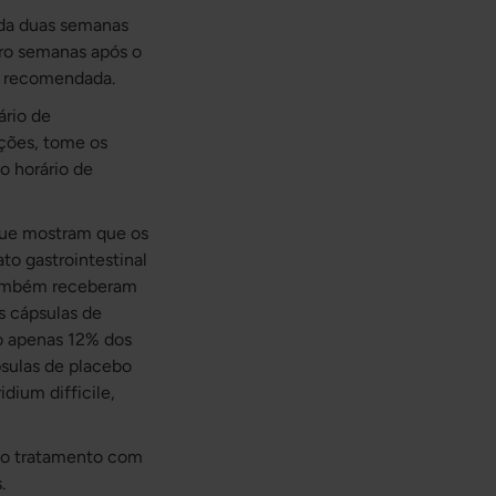
cada duas semanas
atro semanas após o
ia recomendada.
ário de
ições, tome os
o horário de
que mostram que os
to gastrointestinal
 também receberam
s cápsulas de
o apenas 12% dos
sulas de placebo
dium difficile,
e o tratamento com
.