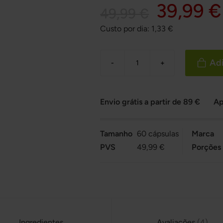
39,99 €
49,99 €
Custo por dia:
1,33
€
Adi
-
+
Envio grátis a partir de 89 €
Ap
Tamanho
60 cápsulas
Marca
PVS
49,99 €
Porções
Ingredientes
Avaliações
4