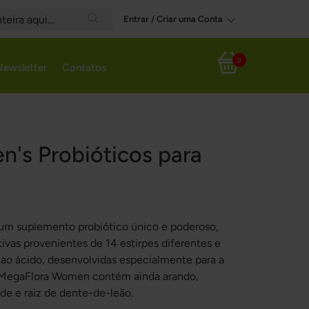
Entrar / Criar uma Conta
Search
0
Newsletter
Contatos
Meu Carrinho
's Probióticos para
um suplemento probiótico único e poderoso,
ivas provenientes de 14 estirpes diferentes e
 ao ácido, desenvolvidas especialmente para a
na. MegaFlora Women contém ainda arando,
de e raiz de dente-de-leão.