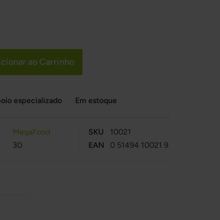
cionar ao Carrinho
oio especializado
Em estoque
MegaFood
SKU
10021
30
EAN
0 51494 10021 9