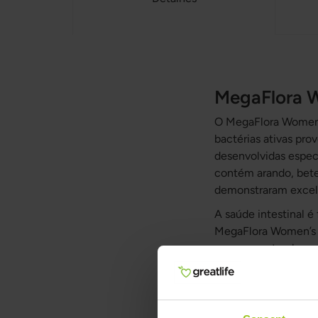
MegaFlora W
O MegaFlora Women’s
bactérias ativas pro
desenvolvidas espec
contém arando, beter
demonstraram excele
A saúde intestinal é
MegaFlora Women’s P
ocorrem naturalment
equilíbrio de probió
lácteos, soja, OGM, 
As bactérias do ácid