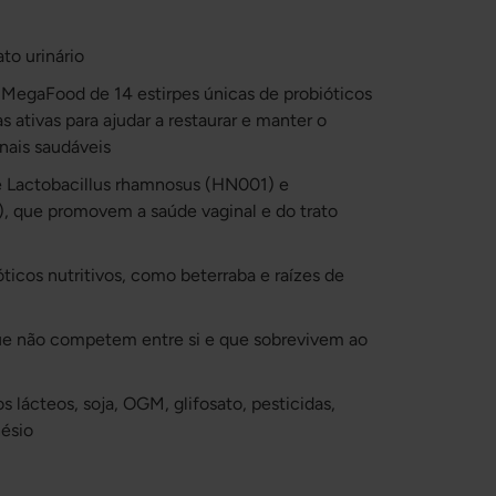
to urinário
 MegaFood de 14 estirpes únicas de probióticos
 ativas para ajudar a restaurar e manter o
inais saudáveis
e Lactobacillus rhamnosus (HN001) e
), que promovem a saúde vaginal e do trato
ticos nutritivos, como beterraba e raízes de
que não competem entre si e que sobrevivem ao
s lácteos, soja, OGM, glifosato, pesticidas,
nésio