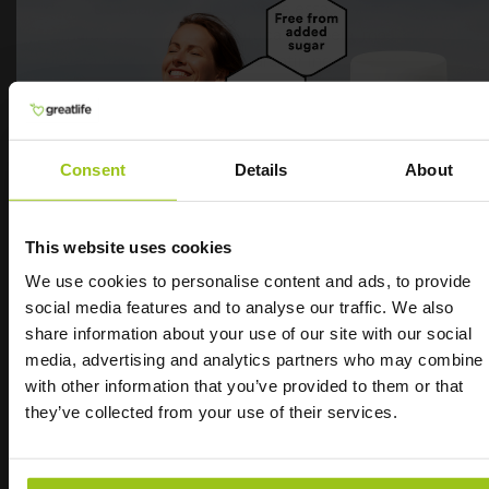
da saúde pública. A direção que essas estratégias
tomarão dependerá da política europeia, mas
deverá ter como objetivo garantir ingestões de
vitamina D que protejam contra a deficiência de
vitamina D na maioria da população europeia.”
Não há vitamina D3 suficiente via alimentação
Consent
Details
About
É difícil obter níveis adequados de vitamina D
através da alimentação. Por exemplo, teria de
comer mais de um quilo de salmão fumado ou mais
This website uses cookies
de quatro quilos e meio de ovos sem casca para
We use cookies to personalise content and ads, to provide
obter 4000 UI (100 μg) de vitamina D.
social media features and to analyse our traffic. We also
Índice UV
share information about your use of our site with our social
Experimente a nossa
media, advertising and analytics partners who may combine i
Durante a exposição ao sol, uma molécula
with other information that you’ve provided to them or that
chamada 7-dehidrocolesterol na pele absorve a
melhor vitamina D
they’ve collected from your use of their services.
radiação UVB. Esta é convertida em pré-vitamina
D3, que, por sua vez, é convertida em vitamina D3
"
Adoro o vosso vitamina D3! Gosto especialmente
ativa. No entanto, isso requer que o índice UV seja