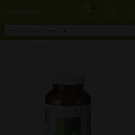
0
MEN
MEU CARRINHO
ENTRAR
Start
Suplementos
Vitaminas
Vitamina D