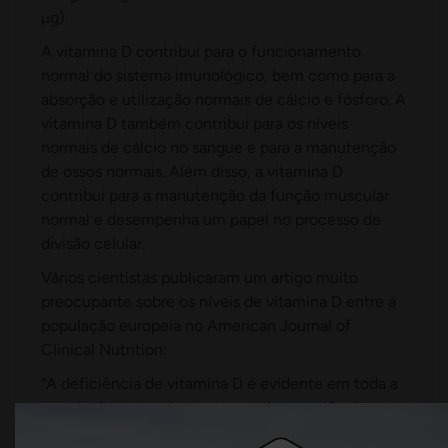
µg).
A vitamina D contribui para o funcionamento
normal do sistema imunológico
, bem como para a
absorção e utilização normais de cálcio e fósforo. A
vitamina D também contribui para os níveis
normais de cálcio no sangue e para a manutenção
de ossos normais. Além disso, a vitamina D
contribui para a manutenção da função muscular
normal e desempenha um papel no processo de
divisão celular.
Vários cientistas publicaram um artigo muito
preocupante sobre os níveis de vitamina D entre a
população europeia no American Journal of
Clinical Nutrition:
“A deficiência de vitamina D é evidente em toda a
população europeia com taxas de prevalência
preocupantes e que exigem ação do ponto de vista