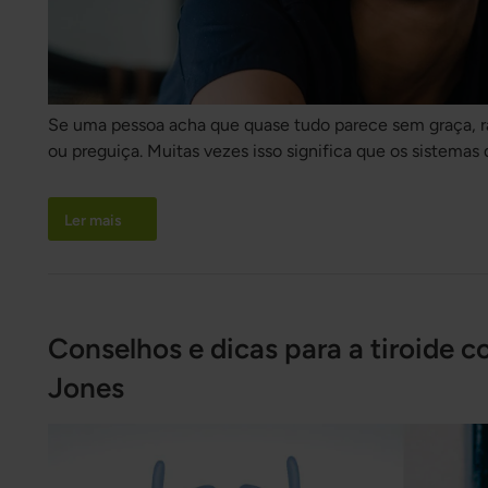
Se uma pessoa acha que quase tudo parece sem graça, ra
ou preguiça. Muitas vezes isso significa que os sistemas
interesse e recompensa não estão sinalizando como de 
ficou “cinzenta”, que nada realmente engrena, e que o qu
Ler mais
neutro.
Conselhos e dicas para a tiroide 
Jones