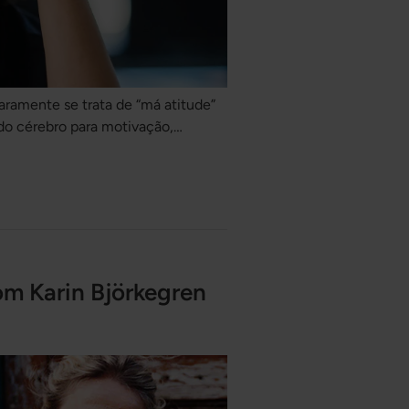
ramente se trata de “má atitude”
 do cérebro para motivação,
costume. Pode parecer que a vida
e deveria ser divertido soa mais
com Karin Björkegren