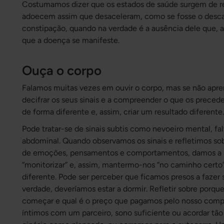
Costumamos dizer que os estados de saúde surgem de r
adoecem assim que desaceleram, como se fosse o desca
constipação, quando na verdade é a ausência dele que, 
que a doença se manifeste.
Ouça o corpo
Falamos muitas vezes em ouvir o corpo, mas se não ap
decifrar os seus sinais e a compreender o que os preced
de forma diferente e, assim, criar um resultado diferente
Pode tratar-se de sinais subtis como nevoeiro mental, fa
abdominal. Quando observamos os sinais e refletimos s
de emoções, pensamentos e comportamentos, damos a nó
“monitorizar” e, assim, mantermo-nos “no caminho certo
diferente. Pode ser perceber que ficamos presos a fazer 
verdade, deveríamos estar a dormir. Refletir sobre porq
começar e qual é o preço que pagamos pelo nosso comp
íntimos com um parceiro, sono suficiente ou acordar tã