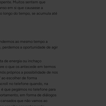
epente. Muitos sentem que
nso em si que causasse a
ao longo do tempo, se acumula até
rendermos ao mesmo tempo a
e, perdemos a oportunidade de agir
.
lta de energia ou inchaço
obre o que os antecede em termos
s próprios a possibilidade de nos
” ao escolher de forma
scroll no telefone quando, na
ue é que pegámos no telefone para
ortamento, em forma de diálogos
o cansados que não vamos ao