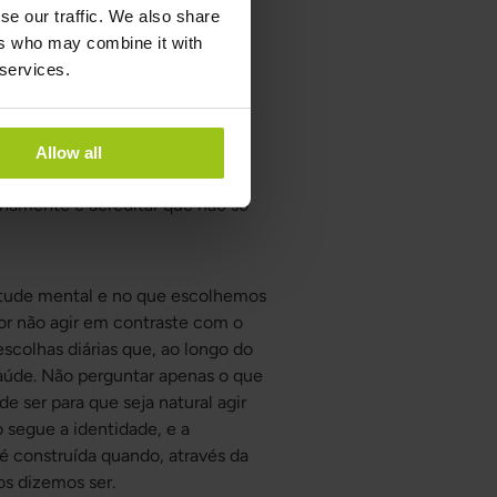
ontribuir para inflamação,
se our traffic. We also share
ers who may combine it with
 services.
nos antes, que também
blemas diferentes partia da
ições para me livrar dos
 autocomiseração em
Allow all
estudos mostram que temos
lenamente e acreditar que não só
titude mental e no que escolhemos
or não agir em contraste com o
scolhas diárias que, ao longo do
aúde. Não perguntar apenas o que
 ser para que seja natural agir
segue a identidade, e a
é construída quando, através da
s dizemos ser.