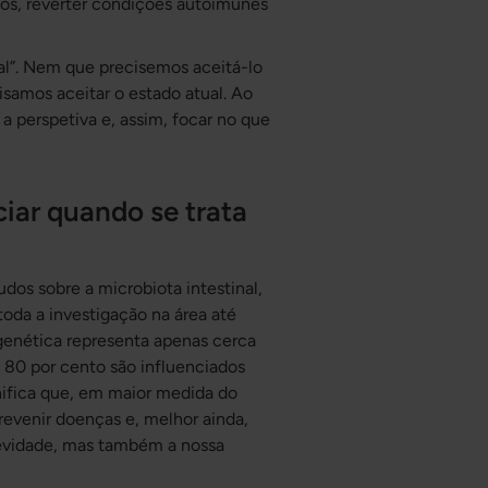
os, reverter condições autoimunes
ural”. Nem que precisemos aceitá-lo
isamos aceitar o estado atual. Ao
 a perspetiva e, assim, focar no que
iar quando se trata
dos sobre a microbiota intestinal,
oda a investigação na área até
enética representa apenas cerca
 80 por cento são influenciados
gnifica que, em maior medida do
revenir doenças e, melhor ainda,
gevidade, mas também a nossa