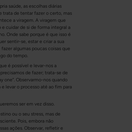
a saúde, as escolhas diárias
trata de tentar fazer o certo, mas
ntece a viragem. A viragem que
e cuidar de si de forma integral a
ho. Onde sabe porque é que isso é
 sentir-se, estar e criar a sua
de fazer algumas poucas coisas que
ngo do tempo.
ue é possível e levar-nos a
precisamos de fazer; trata-se de
day one”. Observarmo-nos quando
e levar o processo até ao fim para
queremos ser em vez disso.
estino ou o seu stress, mas de
nsciente. Pois, embora não
sas ações. Observar, refletir e