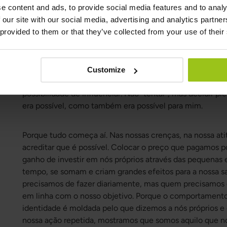
deixa passar partículas para a corrente sanguínea, pode c
e content and ads, to provide social media features and to analy
carências nutricionais e desequilíbrios hormonais.
 our site with our social media, advertising and analytics partn
 provided to them or that they’ve collected from your use of their
Foi, portanto, aí, onde os sintomas haviam começado a
encontraríamos a solução. O que pareciam ser muitos pro
mesma causa de base e, ao focar nessa raiz, criei as cond
sintomas. Para mim, isso significou transformar culpa e
Customize
responsabilidade e influenciar os 80 por cento que os 
possibilidade de influenciar. Não “tentar”, mas decidir p
era possível, como também era possível para mim.
Porque tudo começa aí. Nas nossas crenças, na nossa a
acreditar que é possível. Colocar o preço que pagamos p
ganho de investir em nós próprios através das pequenas e
tempo, se somam e criam grandes efeitos para a nossa s
precisamos de fazer diariamente, mas quem precisamos de
em linha com o nosso objetivo. Porque o comportamento 
identidade é moldada pelo que dizemos a nós próprios e 
nossa ação repetida, mostramos que somos aquilo que no