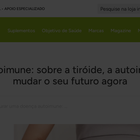
L • APOIO ESPECIALIZADO
Search
Suplementos
Objetivo de Saúde
Marcas
Magazine
imune: sobre a tiróide, a auto
mudar o seu futuro agora
Curar uma doença autoimune: sobre a tiróide, a autoimunidade e o poder de mudar o seu futuro agora