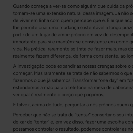
Quando começa a ver-se como alguém que cuida da própri
tornam-se uma extensão natural dessa imagem. Já não se 
de viver em linha com quem percebe que é. É aí que aco
lhe permite criar uma mudança sustentável a longo prazo 
partir de um lugar de amor-próprio em vez de desempen
importante para si e mantém-se consistente em como quer
vida. Na prática, raramente se trata de fazer mais, mas 
realmente fazem diferença, de forma consistente, ao lo
A investigação pode expandir as nossas crenças sobre o q
começar. Mas raramente se trata de não sabermos o que 
fazermos o que já sabemos. Transformar “one day” em “
estendemos a mão para o telefone na mesa de cabeceira 
ver qual é realmente o preço que pagamos.
E talvez, acima de tudo, perguntar a nós próprios quem 
Perceber que não se trata de “tentar” consertar o seu int
deixar de “tentar” e, em vez disso, fazer uma escolha co
possamos controlar o resultado, podemos controlar as nos