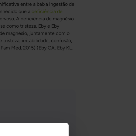
ificativa entre a baixa ingestão de
onhecido que a
deficiência de
ervoso. A deficiência de magnésio
-se como tristeza. Eby e Eby
 de magnésio, juntamente com o
tristeza, irritabilidade, confusão,
rd Fam Med. 2015) (Eby GA, Eby KL.
cional