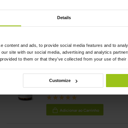
16 Junho 2026
Details
Referências científicas e fontes
Mostrar referência
e content and ads, to provide social media features and to analy
Produtos Relacionados
 our site with our social media, advertising and analytics partn
 provided to them or that they’ve collected from your use of their
Magnésio M4
Customize
36,99 €
42,99 €
Rating:
100%
Adicionar ao Carrinho