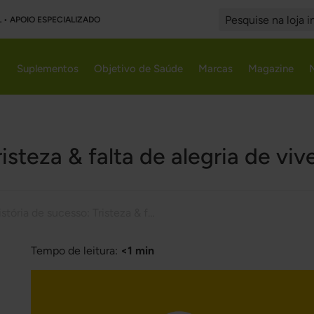
L • APOIO ESPECIALIZADO
Search
Suplementos
Objetivo de Saúde
Marcas
Magazine
risteza & falta de alegria de vi
História de sucesso: Tristeza & falta de alegria de viver – o magnésio ajudou
Tempo de leitura:
<1 min