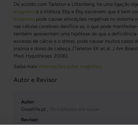
De acordo com Tarleton e Littenberg, há uma ligação sign
magnésio
e a tristeza. Eby e Eby escrevem que é bem c
magnésio
pode causar alterações negativas no sistema n
nas células cerebrais danifica-as, o que pode manifestar
também apresentam uma hipótese de que a deficiência
excesso de cálcio e o stress, pode causar muitos casos de 
insónia e dores de cabeça. (Tarleton EK et al. J Am Boa
Med. Hypotheses. 2006).
Saiba mais
informações sobre magnésio
.
Autor e Revisor
Autor:
Greatlife.pt ,
Os melhores em saúde
Revisor:
Teresa Husén, Terapeuta nutricional de medicina fun
Última atualização: