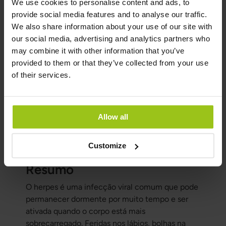
outros vírus, fungos, bactérias ou aftas. As aftas
We use cookies to personalise content and ads, to
não são contagiosas; são feridas recorrentes que
provide social media features and to analyse our traffic.
podem estar ligadas a vários fatores, como
We also share information about your use of our site with
imunidade reduzida, deficiência de ferro,
our social media, advertising and analytics partners who
inflamação ou hipersensibilidade.
may combine it with other information that you’ve
provided to them or that they’ve collected from your use
Algumas pessoas também reagem a cremes
of their services.
dentais ou enxaguantes bucais com lauril sulfato
de sódio (SLS), que pode irritar a mucosa em
pessoas sensíveis. Se as feridas na boca voltam
com frequência, é sensato considerar tanto
Allow all
infecção, estado nutricional quanto irritações
locais.
Customize
Resumo
O herpes é uma infecção viral comum que pode
permanecer dormente por muito tempo e ser
ativada quando o corpo está mais
sobrecarregado. Feridas nos lábios, bolhas na