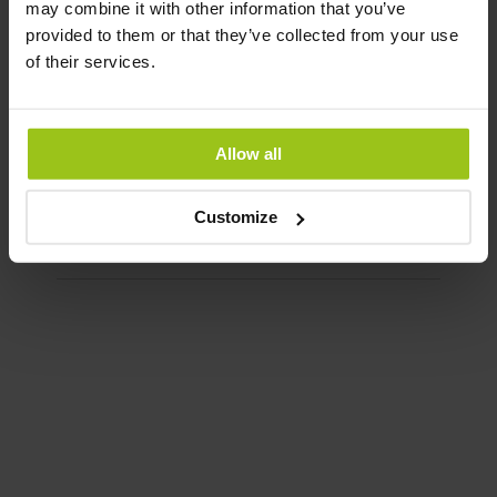
may combine it with other information that you’ve
provided to them or that they’ve collected from your use
of their services.
Vitamina D3 2000 UI + K2
MK7
21,99 €
Allow all
Rating:
100%
Customize
Adicionar ao Carrinho