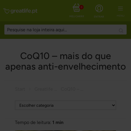
0
MENU
MEU CARRINHO
ENTRAR
Searc
CoQ10 – mais do que
apenas anti-envelhecimento
Start
Greatlife Magazine
CoQ10 – mais do que apenas anti-envelhecimento
Tempo de leitura:
1 min