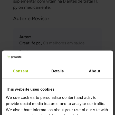
suplementar com vitamina D antes de tratar H.
pylori medicamente.
Autor e Revisor
Autor:
Greatlife.pt ,
Os melhores em saúde
Revisor:
Teresa Husén, Terapeuta nutricional de
medicina funcional
Consent
Details
About
Última atualização:
16 Junho 2026
This website uses cookies
We use cookies to personalise content and ads, to
Referências científicas e fontes
provide social media features and to analyse our traffic.
Mostrar referência
We also share information about your use of our site with