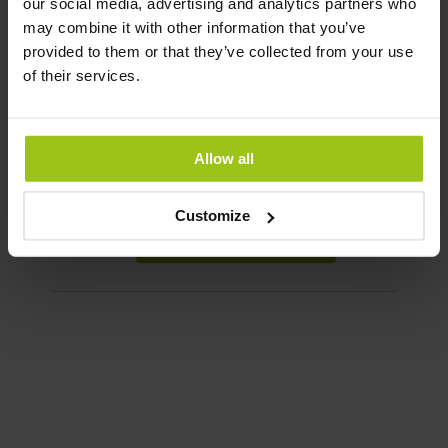
our social media, advertising and analytics partners who
Produtos Relacionados
may combine it with other information that you’ve
provided to them or that they’ve collected from your use
of their services.
Vitamina D3 2000 UI + K2
MK7
21,99 €
Allow all
Rating:
Customize
100%
Adicionar ao Carrinho