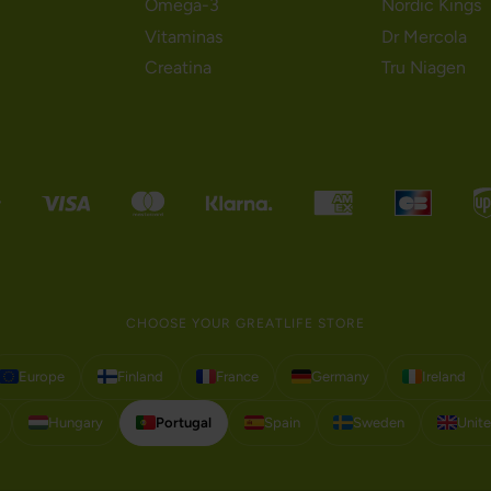
Omega-3
Nordic Kings
Vitaminas
Dr Mercola
Creatina
Tru Niagen
CHOOSE YOUR GREATLIFE STORE
Europe
Finland
France
Germany
Ireland
Hungary
Portugal
Spain
Sweden
Unit