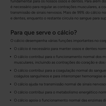
fundamental para os nossos ossos e dentes. Para além do
é necessário para regular as contrações musculares, a c
transmissão de sinais nervosos. Mais de 99% do cálcio n
e dentes, enquanto o restante circula no sangue para sup
Para que serve o cálcio?
O cálcio desempenha várias funções importantes no cor
O cálcio é necessário para manter ossos e dentes norm
O cálcio contribui para o funcionamento normal dos m
musculares, incluindo as contrações do coração e dos
O cálcio contribui para a coagulação normal do sangue
coágulos sanguíneos e para interromper hemorragias e
O cálcio ajuda na transmissão normal de sinais nervoso
O cálcio contribui para o metabolismo energético norm
O cálcio apoia o funcionamento normal das enzimas di