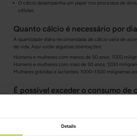
O cálcio desempenha um papel nos processos de divisã
células.
Quanto cálcio é necessário por di
A quantidade diária recomendada de cálcio varia de acor
de vida. Aqui estão algumas orientações:
Homens e mulheres com menos de 50 anos: 1000 miligra
Homens e mulheres com mais de 50 anos: 1200 miligrama
Mulheres grávidas e lactantes: 1000–1300 miligramas por
É possível exceder o consumo de c
É possível exceder o consumo de cálcio, embora isso seja
Limite Máximo Tolerável) é um termo usado na ciência da
quantidade diária máxima de um nutriente que pode ser 
adversos para a saúde. O valor UL é definido por painéis 
Details
investigação científica disponível sobre os nutrientes e o