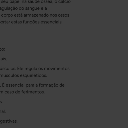
 seu papel na saúde óssea, o cálcio
oagulação do sangue e a
o corpo está armazenado nos ossos
ortar estas funções essenciais.
po:
ais.
úsculos. Ele regula os movimentos
 músculos esqueléticos.
. É essencial para a formação de
m caso de ferimentos.
s.
al.
gestivas.