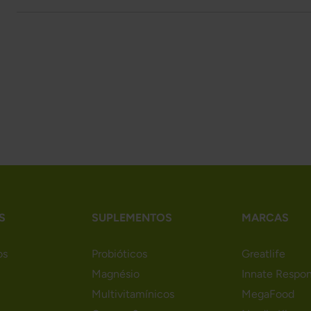
S
SUPLEMENTOS
MARCAS
os
Probióticos
Greatlife
Magnésio
Innate Respo
Multivitamínicos
MegaFood