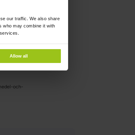
cluindo a alimentação,
 O valor UL para o cálcio é de
o com o CRN.
se our traffic. We also share
ers who may combine it with
 services.
 saúde, e uma dieta equilibrada
ter a saúde dos ossos e dentes,
Allow all
smedel-och-