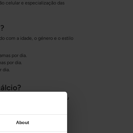
o celular e especialização das
a?
do com a idade, o género e o estilo
mas por dia.
s por dia.
 dia.
álcio?
 raro. O valor UL (Upper Level ou
 nutrição para indicar a
consumida sem risco de efeitos
de especialistas que avaliam a
About
s seus potenciais riscos.