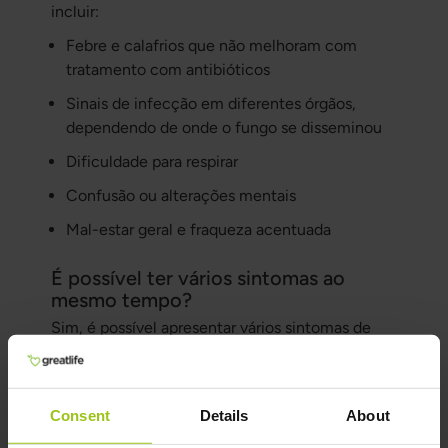
incluir:
Febre e calafrios que não melhoram com
tratamento com antibióticos
Sinais de infecção em diferentes órgãos,
dependendo de onde o fungo se disseminou
Dificuldade para respirar
Confusão ou alterações mentais
Mal-estar geral e fraqueza acentuada
É possível ter vários sintomas ao
mesmo tempo?
Sim, é possível apresentar vários sintomas de
Candida ou de crescimento excessivo de outros
fungos ao mesmo tempo. Os desconfortos
podem ocorrer na boca, na pele, na região
Consent
Details
About
íntima e no intestino. O risco de sintomas mais
disseminados pode aumentar se o sistema