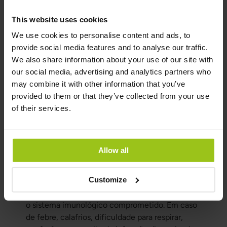
imunológico estiver comprometido ou se o
This website uses cookies
equilíbrio microbiano do corpo tiver sido
We use cookies to personalise content and ads, to
alterado, por exemplo, após tratamento com
provide social media features and to analyse our traffic.
antibióticos, estresse prolongado ou outras
We also share information about your use of our site with
sobrecargas. A Candida também pode mudar de
our social media, advertising and analytics partners who
forma e desenvolver as chamadas hifas, o que
may combine it with other information that you’ve
facilita sua fixação aos tecidos e a torna mais
provided to them or that they’ve collected from your use
difícil de controlar. Por isso, é importante levar a
of their services.
sério sintomas fúngicos recorrentes ou de longa
duração.
Quando procurar atendimento
Allow all
médico?
Você deve procurar atendimento médico se os
Customize
sintomas forem intensos, recorrentes, não
melhorarem com o tratamento ou se você tiver
o sistema imunológico comprometido. Em caso
de febre, calafrios, dificuldade para respirar,