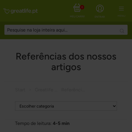
0
MENU
MEU CARRINHO
ENTRAR
Searc
Referências dos nossos
artigos
Start
Greatlife Magazine
Referências dos nossos artigos
Tempo de leitura:
4-5 min