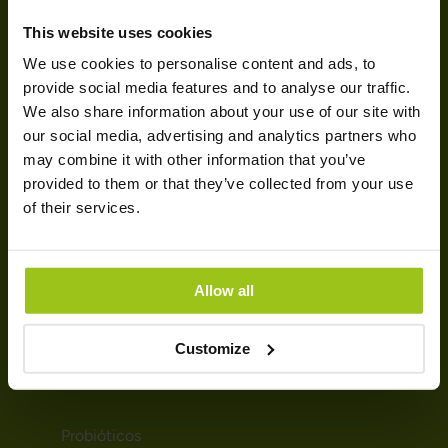
Contactos
This website uses cookies
Informações de Entrega
We use cookies to personalise content and ads, to
Informações de Pagamento
provide social media features and to analyse our traffic.
Rastreie seu pedido
We also share information about your use of our site with
Termos e condições gerais
our social media, advertising and analytics partners who
Cookies
may combine it with other information that you’ve
provided to them or that they’ve collected from your use
SOBRE NÓS
of their services.
Quem somos
Newsletter
Allow all
Magazine
Trustpilot
Customize
SUPLEMENTOS
Probióticos