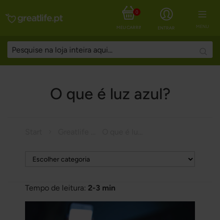
0
MENU
MEU CARRINHO
ENTRAR
Searc
O que é luz azul?
Start
Greatlife Magazine
O que é luz azul?
Tempo de leitura:
2-3 min