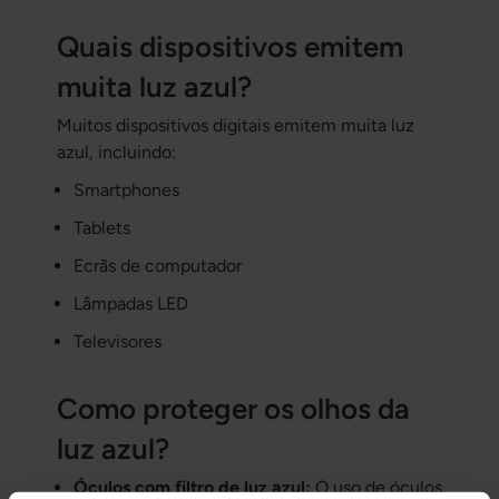
Quais dispositivos emitem
muita luz azul?
Muitos dispositivos digitais emitem muita luz
azul, incluindo:
Smartphones
Tablets
Ecrãs de computador
Lâmpadas LED
Televisores
Como proteger os olhos da
luz azul?
Óculos com filtro de luz azul:
O uso de óculos