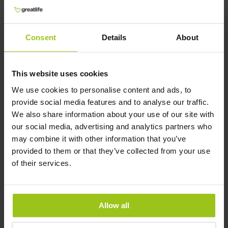
que filtram a luz azul pode ajudar a proteger
os olhos.
Blue Blockers Optic Pro
são os
melhores óculos bloqueadores de luz azul que
Consent
Details
About
testámos.
Configurações do dispositivo:
Ajuste as
configurações dos seus dispositivos digitais
This website uses cookies
para reduzir a quantidade de luz azul emitida,
We use cookies to personalise content and ads, to
por exemplo, ativando o modo noturno.
provide social media features and to analyse our traffic.
We also share information about your use of our site with
Como prevenir riscos à saúde
our social media, advertising and analytics partners who
may combine it with other information that you’ve
causados pela luz azul?
provided to them or that they’ve collected from your use
of their services.
Exposição prolongada:
Limite o tempo
passado em frente a ecrãs e faça pausas
regulares.
Allow all
Saúde ocular e ergonomia:
Use iluminação
adequada e mantenha uma boa ergonomia