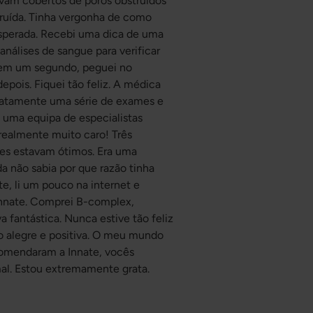
vam cobertos de poros obstruídos
truída. Tinha vergonha de como
sesperada. Recebi uma dica de uma
 análises de sangue para verificar
 nem um segundo, peguei no
pois. Fiquei tão feliz. A médica
diatamente uma série de exames e
 uma equipa de especialistas
 realmente muito caro! Três
res estavam ótimos. Era uma
a não sabia por que razão tinha
e, li um pouco na internet e
Innate. Comprei B-complex,
 fantástica. Nunca estive tão feliz
o alegre e positiva. O meu mundo
comendaram a Innate, vocês
mal. Estou extremamente grata.