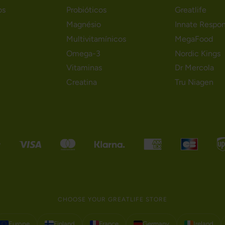
os
Probióticos
Greatlife
Magnésio
Innate Respo
Multivitamínicos
MegaFood
Omega-3
Nordic Kings
Vitaminas
Dr Mercola
Creatina
Tru Niagen
CHOOSE YOUR GREATLIFE STORE
Europe
Finland
France
Germany
Ireland