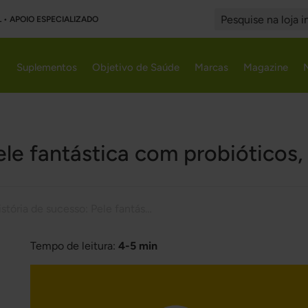
L • APOIO ESPECIALIZADO
Search
Suplementos
Objetivo de Saúde
Marcas
Magazine
ele fantástica com probióticos
História de sucesso: Pele fantástica com probióticos, magnésio e vitamina B
Tempo de leitura:
4-5 min