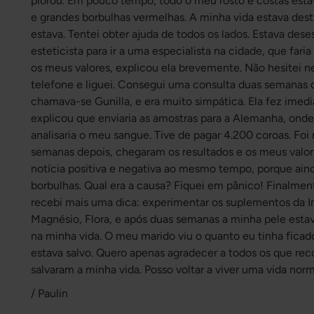
piorou. Em pouco tempo, todo o meu rosto e costas esta
e grandes borbulhas vermelhas. A minha vida estava des
estava. Tentei obter ajuda de todos os lados. Estava de
esteticista para ir a uma especialista na cidade, que faria
os meus valores, explicou ela brevemente. Não hesitei
telefone e liguei. Consegui uma consulta duas semanas de
chamava-se Gunilla, e era muito simpática. Ela fez ime
explicou que enviaria as amostras para a Alemanha, onde
analisaria o meu sangue. Tive de pagar 4.200 coroas. Foi
semanas depois, chegaram os resultados e os meus valo
notícia positiva e negativa ao mesmo tempo, porque aind
borbulhas. Qual era a causa? Fiquei em pânico! Finalment
recebi mais uma dica: experimentar os suplementos da 
Magnésio, Flora, e após duas semanas a minha pele estava
na minha vida. O meu marido viu o quanto eu tinha ficad
estava salvo. Quero apenas agradecer a todos os que re
salvaram a minha vida. Posso voltar a viver uma vida nor
/ Paulin