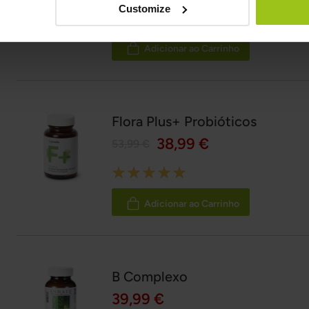
Customize
Rating:
100%
Adicionar ao Carrinho
Flora Plus+ Probióticos
38,99 €
53,99 €
Rating:
100%
Adicionar ao Carrinho
B Complexo
39,99 €