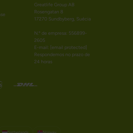
Greatlife Group AB
Rosengatan 8
nse
17270 Sundbyberg, Suécia
N.º de empresa: 556899-
2605
E-mail:
[email protected]
Respondemos no prazo de
24 horas
Netherlands
Norway