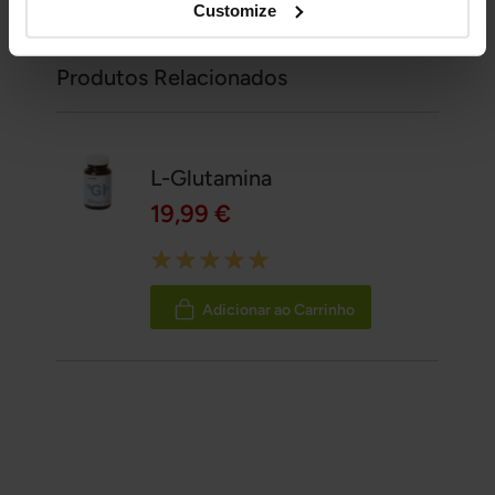
Customize
Produtos Relacionados
L-Glutamina
19,99 €
Rating:
100%
Adicionar ao Carrinho