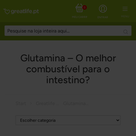
0
MENU
MEU CARRINHO
ENTRAR
Searc
Glutamina – O melhor
combustível para o
intestino?
Start
Greatlife Magazine
Glutamina – O melhor combustível para o intestino?