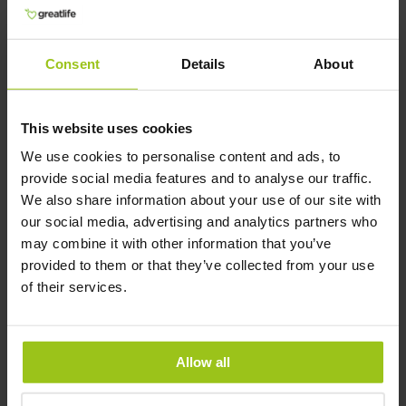
proporcionaram uma redução clara dos sintomas
e normalização da permeabilidade intestinal, em
comparação com placebo. ​
Consent
Details
About
Quer receber o nosso protocolo gratuito para
IBS, IBD, intestino permeável e SIBO? Envie-nos
um e-mail para
[email protected]
e iremos
This website uses cookies
enviá-lo para si.
We use cookies to personalise content and ads, to
provide social media features and to analyse our traffic.
Autor e Revisor
We also share information about your use of our site with
our social media, advertising and analytics partners who
may combine it with other information that you’ve
Autor:
provided to them or that they’ve collected from your use
Greatlife.pt ,
Os melhores em saúde
of their services.
Revisor:
Teresa Husén, Terapeuta nutricional de
medicina funcional
Allow all
Última atualização:
23 Março 2026