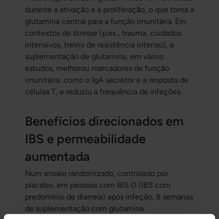
durante a ativação e a proliferação, o que torna a
glutamina central para a função imunitária. Em
contextos de stresse (p.ex., trauma, cuidados
intensivos, treino de resistência intenso), a
suplementação de glutamina, em vários
estudos, melhorou marcadores de função
imunitária, como o IgA secretor e a resposta de
células T, e reduziu a frequência de infeções.
Benefícios direcionados em
IBS e permeabilidade
aumentada
Num ensaio randomizado, controlado por
placebo, em pessoas com IBS‑D (IBS com
predomínio de diarreia) após infeção, 8 semanas
de suplementação com glutamina