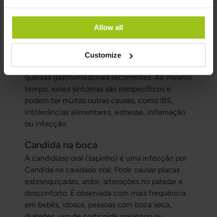
Candida pode ocorrer naturalmente no intestino.
Em desequilíbrio da microbiota intestinal,
Allow all
algumas pessoas podem suspeitar de
crescimento excessivo de Candida,
especialmente na presença de gases, distensão
Customize
abdominal, alteração do hábito intestinal ou
queixas gastrointestinais recorrentes. Ao mesmo
tempo, esses sintomas são inespecíficos e
podem ter muitas outras causas, como IBS,
intolerâncias alimentares, estresse, inflamação
ou infecção.
Candida na boca
A candidíase oral (sapinho) é uma infecção por
Candida na cavidade oral. Pode causar placas
esbranquiçadas, ardor, alterações no paladar e
desconforto. É observada com mais frequência
em bebês, idosos, pessoas com boca seca,
diabetes, uso de corticoide inalatório ou