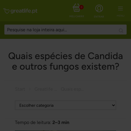
0
MENU
MEU CARRINHO
ENTRAR
Searc
Quais espécies de Candida
e outros fungos existem?
Start
Greatlife Magazine
Quais espécies de Candida e outros fungos existem?
Tempo de leitura:
2–3 min