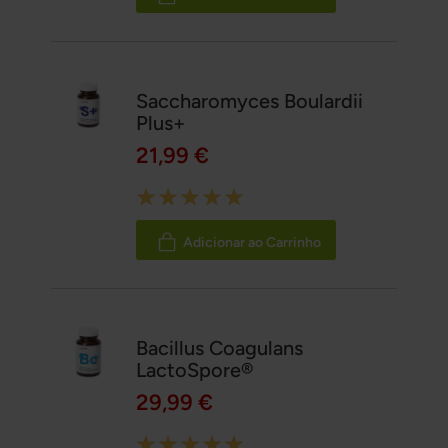
Saccharomyces Boulardii
Plus+
21,99 €
Rating:
100%
Adicionar ao Carrinho
Bacillus Coagulans
LactoSpore®
29,99 €
Rating: