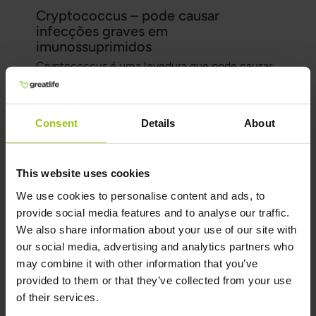
Cryptococcus – pode causar
infecções graves em
imunossuprimidos
Cryptococcus
é uma levedura que pode causar
infecção grave, especialmente em pessoas com
imunossupressão acentuada. A espécie mais
conhecida é
Cryptococcus neoformans
, que
Consent
Details
About
pode causar, entre outras coisas, meningite.
Candida no intestino, na
This website uses cookies
We use cookies to personalise content and ads, to
boca e na região íntima
provide social media features and to analyse our traffic.
Candida pode estar presente em vários locais do
We also share information about your use of our site with
corpo. Onde o fungo se encontra influencia
our social media, advertising and analytics partners who
quais sintomas podem surgir e que tipo de
may combine it with other information that you’ve
avaliação é necessária.
provided to them or that they’ve collected from your use
of their services.
Candida no intestino