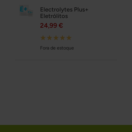
Electrolytes Plus+
Eletrólitos
24,99 €
Rating:
100%
Fora de estoque