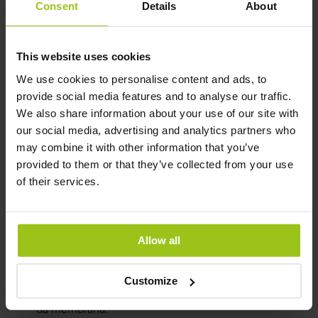
Consent
Details
About
variar consoante as necessidades individuais.
Oiça os sinais de sede.
This website uses cookies
Por que razão os líquidos
We use cookies to personalise content and ads, to
provide social media features and to analyse our traffic.
devem conter eletrólitos para
We also share information about your use of our site with
serem absorvidos pelas
our social media, advertising and analytics partners who
may combine it with other information that you’ve
células?
provided to them or that they’ve collected from your use
of their services.
Osmose e equilíbrio de fluidos
A osmose é o processo pelo qual o líquido se
move através de uma membrana semipermeável
Allow all
(como a membrana celular) de uma região com
baixa concentração de solutos para uma região
com alta concentração de solutos. Isso ajuda a
Customize
equilibrar as concentrações em ambos os lados
da membrana.