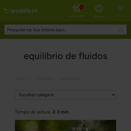
0
MENU
MEU CARRINHO
ENTRAR
Searc
equilíbrio de fluidos
Start
Greatlife Magazine
equilíbrio de fluidos
Tempo de leitura:
2-3 min