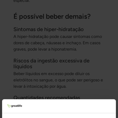
especial.
É possível beber demais?
Sintomas de hiper-hidratação
A hiper-hidratação pode causar sintomas como
dores de cabeça, náuseas e inchaço. Em casos
graves, pode levar a hiponatremia.
Riscos da ingestão excessiva de
líquidos
Beber líquidos em excesso pode diluir os
eletrólitos no sangue, o que pode ser perigoso e
levar à intoxicação por água.
Quantidades recomendadas
É importante ingerir líquidos suficientes, mas
não em excesso. Recomenda-se, em geral,
beber cerca de 2–3 litros por dia, mas isso pode