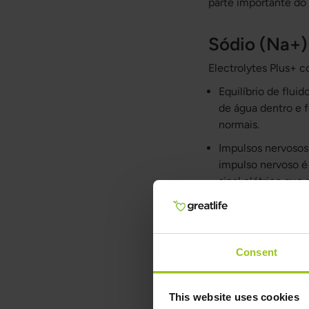
parte importante do
Sódio (Na+)
Electrolytes Plus+ 
Equilíbrio de fluid
de água dentro e fo
normais.
Impulsos nervosos:
impulso nervoso é 
sinal elétrico que
Contração muscul
Durante as contra
estão envolvidos 
Consent
Cloreto (Cl-
This website uses cookies
Electrolytes Plus+ 