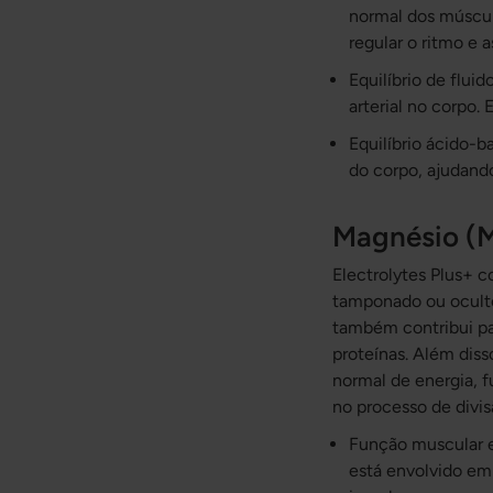
normal dos múscul
regular o ritmo e 
Equilíbrio de fluid
arterial no corpo. 
Equilíbrio ácido-
do corpo, ajudando
Magnésio (
Electrolytes Plus+ c
tamponado ou oculto.
também contribui pa
proteínas. Além diss
normal de energia, 
no processo de divisã
Função muscular e
está envolvido em