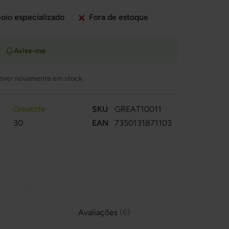
oio especializado
Fora de estoque
Avise-me
tiver novamente em stock.
Greatlife
SKU
GREAT10011
30
EAN
7350131871103
Avaliações
6