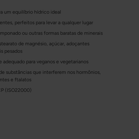
ra um equilíbrio hídrico ideal
tes, perfeitos para levar a qualquer lugar
amponado ou outras formas baratas de minerais
estearato de magnésio, açúcar, adoçantes
ais pesados
e adequado para veganos e vegetarianos
de substâncias que interferem nos hormônios,
ntes e ftalatos
CP (ISO22000)