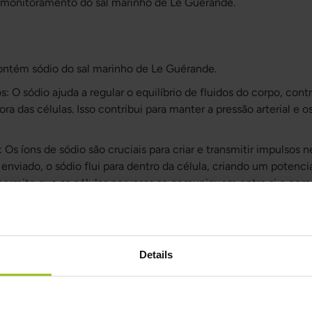
 monitoramento do sal marinho de Le Guérande.
contém sódio do sal marinho de Le Guérande.
os: O sódio ajuda a regular o equilíbrio de fluidos do corpo, con
ra das células. Isso contribui para manter a pressão arterial e os
 Os íons de sódio são cruciais para criar e transmitir impulsos
enviado, o sódio flui para dentro da célula, criando um potenci
 permite que as células nervosas se comuniquem entre si e com
ar: O sódio também é necessário para que os músculos funci
ções musculares, desde mover um dedo até caminhar ou correr, 
na criação do sinal elétrico que desencadeia o movimento musc
Details
)
contém cloreto do sal marinho de Le Guérande.