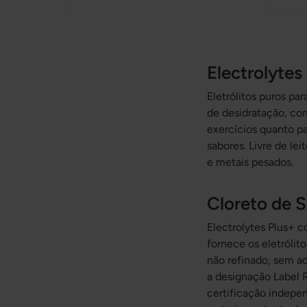
Electrolytes 
Eletrólitos puros par
de desidratação, co
exercícios quanto p
sabores. Livre de le
e metais pesados.
Cloreto de S
Electrolytes Plus+ 
fornece os eletrólit
não refinado, sem a
a designação Label 
certificação indepen