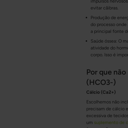
impulsos nervosos.
evitar cãibras.
Produção de energi
do processo onde a
a principal fonte 
Saúde óssea: O ma
atividade do hormô
corpo. Isso é impo
Por que não 
(HCO3-)
Cálcio (Ca2+)
Escolhemos não inclu
precisam de cálcio e
excessiva de tecidos
um
suplemento de c