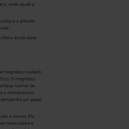
co, onde ajuda a
luidos e a pressão
ulas.
ilíbrio ácido-base
 de magnésio oxidado
ítico. O magnésio
síntese normal de
ara o metabolismo
desempenha um papel
los e nervos. Ele
ões musculares e