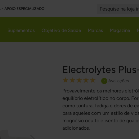
L • APOIO ESPECIALIZADO
Search
Suplementos
Objetivo de Saúde
Marcas
Magazine
Electrolytes Plus
Rating:
Avaliações
6
100
100
% of
Provavelmente os melhores eletról
equilíbrio eletrolítico no corpo. F
como tontura, fadiga e dores de ca
para aqueles com um estilo de vida
magnésio oculto e isento de qualq
adicionados.