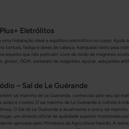
Plus+ Eletrólitos
a uma hidratação ideal e equilíbrio eletrolítico no corpo. Ajuda a
mo tontura, fadiga e dores de cabeça. Adequado tanto para ind
ara aqueles que não praticam. Livre de óxido de magnésio ocult
ite, glúten, OGM, estearato de magnésio, açúcar, adoçantes arti
ódio – Sal de Le Guérande
contém sal marinho de Le Guérande, conhecido pelo seu sal mar
os sódio e cloreto. O sal marinho de Le Guérande é colhido à mã
ditivos. O Sal de Le Guérande é atualmente o único sal marinho
Rouge, um símbolo oficial de qualidade superior monitorado po
dente aprovado pelo Ministério da Agricultura francês. A rastr