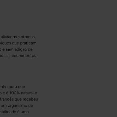
 aliviar os sintomas
ivíduos que praticam
o e sem adição de
ficiais, enchimentos
inho puro que
o e é 100% natural e
 francês que recebeu
r um organismo de
eabilidade é uma