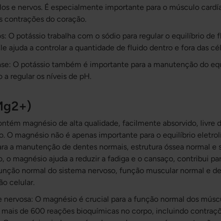
os e nervos. É especialmente importante para o músculo cardía
as contrações do coração.
os: O potássio trabalha com o sódio para regular o equilíbrio de f
Ele ajuda a controlar a quantidade de fluido dentro e fora das cél
base: O potássio também é importante para a manutenção do equ
 a regular os níveis de pH.
Mg2+)
ontém magnésio de alta qualidade, facilmente absorvido, livre
 O magnésio não é apenas importante para o equilíbrio eletrol
ra a manutenção de dentes normais, estrutura óssea normal e 
o, o magnésio ajuda a reduzir a fadiga e o cansaço, contribui p
função normal do sistema nervoso, função muscular normal e 
o celular.
 nervosa: O magnésio é crucial para a função normal dos múscu
 mais de 600 reações bioquímicas no corpo, incluindo contraç