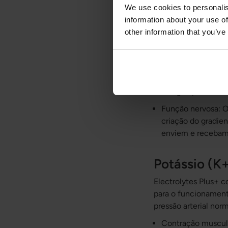
We use cookies to personalis
Equilíbrio ácido-
information about your use of
ajuda a decompor 
other information that you’ve
equilíbrio ácido-
básicas em excess
Equilíbrio de fluid
Ao controlar a qua
de água para func
Função nervosa: O
criação do gradien
enviem e recebam 
Potássio (K
Electrolytes Plus+ c
para o funcionament
pressão arterial norm
Contração muscula