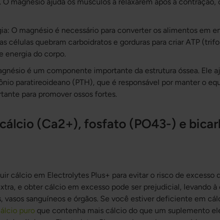
 O magnésio ajuda os músculos a relaxarem após a contração, o
a: O magnésio é necessário para converter os alimentos em ene
s células quebram carboidratos e gorduras para criar ATP (trifo
de energia do corpo.
gnésio é um componente importante da estrutura óssea. Ele aju
nio paratireoideano (PTH), que é responsável por manter o equi
rtante para promover ossos fortes.
cálcio (Ca2+), fosfato (PO43-) e bica
ir cálcio em Electrolytes Plus+ para evitar o risco de excesso
xtra, e obter cálcio em excesso pode ser prejudicial, levando à 
, vasos sanguíneos e órgãos. Se você estiver deficiente em cál
álcio puro
que contenha mais cálcio do que um suplemento elet