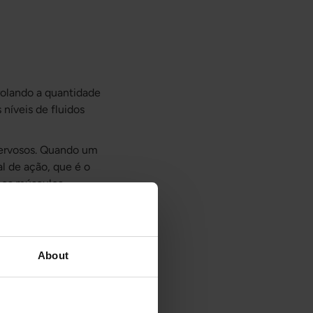
trolando a quantidade
 níveis de fluidos
 nervosos. Quando um
al de ação, que é o
 os músculos.
onem adequadamente.
os íons de sódio
ular.
About