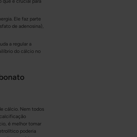
 que é crucial para
rgia. Ele faz parte
sfato de adenosina),
da a regular a
líbrio do cálcio no
rbonato
 de cálcio. Nem todos
calcificação
cio, é melhor tomar
rolítico poderia