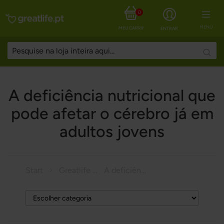
0
MENU
MEU CARRINHO
ENTRAR
Searc
A deficiência nutricional que
pode afetar o cérebro já em
adultos jovens
Start
Greatlife Magazine
A deficiência nutricional que pode afetar o cérebro já em adultos jovens