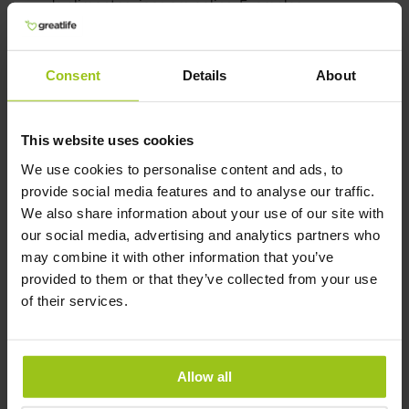
de alimentos ricos em colina. Exemplos
frequentemente citados são ovos, peixe
e aves. A suplementação de colina é importante
se não se consomem regularmente alimentos
Consent
Details
About
ricos em colina.
This website uses cookies
Citicolina é a mesma coisa
We use cookies to personalise content and ads, to
que colina?
provide social media features and to analyse our traffic.
A citicolina (também chamada CDP-colina) não
We also share information about your use of our site with
é idêntica à colina, mas é uma forma
our social media, advertising and analytics partners who
intimamente relacionada. Quando a citicolina é
may combine it with other information that you’ve
absorvida pelo organismo, ela se degrada em
provided to them or that they’ve collected from your use
colina e citidina, que são usadas principalmente
of their services.
no cérebro para construir e manter as
membranas dos neurônios, bem como para a
produção do neurotransmissor acetilcolina. Ao
Allow all
contrário da colina obtida na alimentação, que