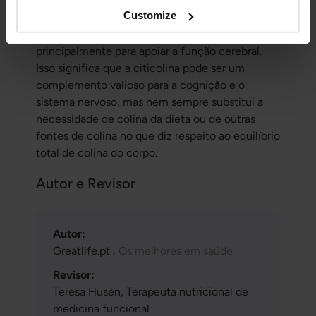
atende às necessidades mais básicas do corpo,
Customize
como a função hepática e a estrutura celular em
todo o organismo, a citicolina é usada
principalmente para apoiar a função cerebral.
Isso significa que a citicolina pode ser um
complemento valioso para a cognição e o
sistema nervoso, mas nem sempre substitui a
necessidade de colina da dieta ou de outras
fontes de colina no que diz respeito ao equilíbrio
total de colina do corpo.
Autor e Revisor
Autor:
Greatlife.pt ,
Os melhores em saúde
Revisor:
Teresa Husén, Terapeuta nutricional de
medicina funcional