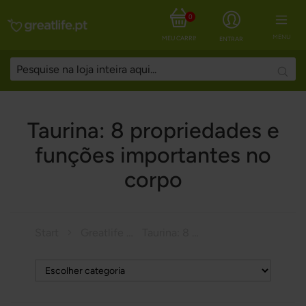
0
MENU
MEU CARRINHO
ENTRAR
Searc
Taurina: 8 propriedades e
funções importantes no
corpo
Start
Greatlife Magazine
Taurina: 8 propriedades e funções importantes no corpo