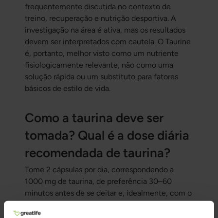
frequentemente discutida no contexto de
treino, recuperação e nutrição desportiva. A
investigação na área é ativa, mas os resultados
devem ser interpretados com cautela. O Taurine
é, portanto, melhor visto como um nutriente
fisiologicamente relevante, não como uma
solução rápida ou um substituto para fatores
básicos de estilo de vida.
Como a taurina deve ser
tomada? Qual é a dose diária
recomendada de taurina?
Tome 2 cápsulas por dia, correspondendo a
1000 mg de taurina, de preferência 30–60
minutos antes de se deitar e, idealmente, com o
estômago vazio. Para uma absorção mais
previsível, a taurina pode ser tomada com o