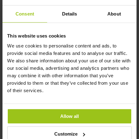
estômago vazio, mas também pode ser tomada
juntamente com uma refeição mais leve em
Consent
Details
About
caso de estômago sensível. A taurina é absorvida
no intestino delgado por mecanismos de
This website uses cookies
transporte que também são influenciados por
outros nutrientes. Quando a taurina é tomada
We use cookies to personalise content and ads, to
sem alimentos, a absorção é frequentemente
provide social media features and to analyse our traffic.
mais previsível, uma vez que não se mistura com
We also share information about your use of our site with
maiores quantidades de proteínas, minerais,
our social media, advertising and analytics partners who
gorduras e outros aminoácidos da refeição. Isso
may combine it with other information that you’ve
pode ser particularmente relevante se o objetivo
provided to them or that they’ve collected from your use
for tomá‑la à noite e obter uma ingestão
of their services.
uniforme e bem definida que não seja afetada
por outros nutrientes.
Allow all
Por que escolher o Taurine da
Greatlife?
Customize