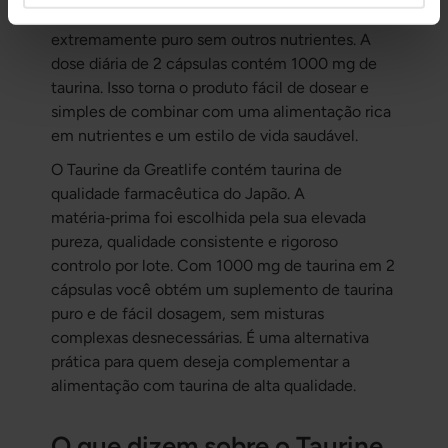
Optámos por formular um Taurine
extremamente puro sem outros nutrientes. A
dose diária de 2 cápsulas contém 1000 mg de
taurina. Isso torna o produto fácil de dosear e
simples de combinar com uma alimentação rica
em nutrientes e um estilo de vida saudável.
O Taurine da Greatlife contém taurina de
qualidade farmacêutica do Japão. A
matéria‑prima foi escolhida pela sua elevada
pureza, qualidade consistente e rigoroso
controlo por lote. Com 1000 mg de taurina em 2
cápsulas você obtém um suplemento de taurina
puro e de fácil dosagem, sem misturas
complexas desnecessárias. É uma alternativa
prática para quem deseja complementar a
alimentação com taurina de alta qualidade.
O que dizem sobre o Taurine