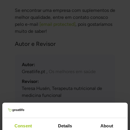
Se encontrar uma empresa com suplementos de
melhor qualidade, entre em contato conosco
pelo e-mail
[email protected]
, pois gostaríamos
muito de saber!
Autor e Revisor
Autor:
Greatlife.pt ,
Os melhores em saúde
Revisor:
Teresa Husén, Terapeuta nutricional de
medicina funcional
Última atualização:
16 Junho 2026
Consent
Details
About