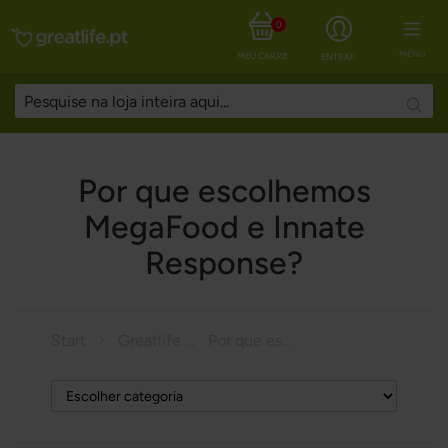
0
MENU
MEU CARRINHO
ENTRAR
Searc
Por que escolhemos
MegaFood e Innate
Response?
Start
Greatlife Magazine
Por que escolhemos MegaFood e Innate Response?