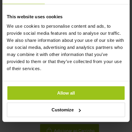
Produtos Relacionados
This website uses cookies
We use cookies to personalise content and ads, to
Balanced B Complex –
provide social media features and to analyse our traffic.
Vitaminas B
We also share information about your use of our site with
our social media, advertising and analytics partners who
34,99 €
may combine it with other information that you’ve
Rating:
provided to them or that they’ve collected from your use
of their services.
100%
Adicionar ao Carrinho
Allow all
Magnésio 50 mg
Customize
24,99 €
Adicionar ao Carrinho