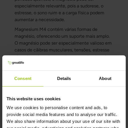
especialmente relevante, pois a sudorese, o
estresse, o sono ruim e a carga física podem
aumentar a necessidade.
Magnesium M4 contém várias formas de
magnésio, oferecendo um suporte mais amplo.
O magnésio pode ser especialmente valioso em
casos de cãibras musculares, tensões, estresse
elevado e piora do sono durante ondas de calor.
Indicado especialmente para:
cãibras musculares
Consent
Details
About
músculos tensos
piora do sono devido ao calor
This website uses cookies
estresse e aceleração
We use cookies to personalise content and ads, to
provide social media features and to analyse our traffic.
alta carga física
We also share information about your use of our site with
cansaço e necessidade de recuperação