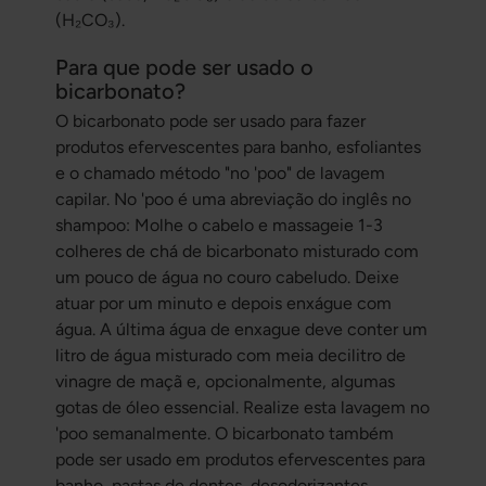
(H₂CO₃).
Para que pode ser usado o
bicarbonato?
O bicarbonato pode ser usado para fazer
produtos efervescentes para banho, esfoliantes
e o chamado método "no 'poo" de lavagem
capilar. No 'poo é uma abreviação do inglês no
shampoo: Molhe o cabelo e massageie 1-3
colheres de chá de bicarbonato misturado com
um pouco de água no couro cabeludo. Deixe
atuar por um minuto e depois enxágue com
água. A última água de enxague deve conter um
litro de água misturado com meia decilitro de
vinagre de maçã e, opcionalmente, algumas
gotas de óleo essencial. Realize esta lavagem no
'poo semanalmente. O bicarbonato também
pode ser usado em produtos efervescentes para
banho, pastas de dentes, desodorizantes,