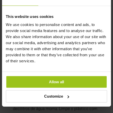
Termos brilhantes com bicarbonato
Coloque algumas colheres de sopa de
bicarbonato na garrafa térmica e adicione água a
This website uses cookies
ferver. Agite bem e deixe atuar por alguns
We use cookies to personalise content and ads, to
minutos. Enxágue com água.
provide social media features and to analyse our traffic.
Limpar tapetes ou colchões com
We also share information about your use of our site with
bicarbonato
our social media, advertising and analytics partners who
Como o bicarbonato remove odores, pode usá-
may combine it with other information that you’ve
lo para limpar tapetes ou colchões de forma
provided to them or that they’ve collected from your use
ecológica. Aspire bem o tapete ou colchão,
of their services.
polvilhe bicarbonato e deixe atuar por 30
minutos. Aspire novamente para remover o
bicarbonato.
Allow all
Plásticos amarelados ficam brancos
novamente com bicarbonato
Customize
Misture 1 decilitro de bicarbonato em 4
decilitros de água morna. Limpe o plástico com