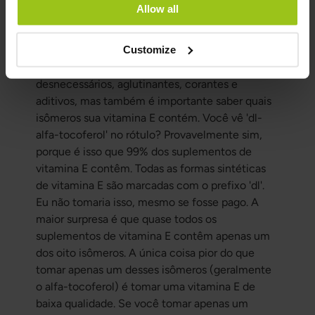
Allow all
cérebro, mas se você tomar uma forma de
vitamina E de baixa qualidade, é como a
Customize
kriptonita! Infelizmente, há muitos produtos
ruins no mercado que contêm enchimentos
desnecessários, aglutinantes, corantes e
aditivos, mas também é importante saber quais
isômeros sua vitamina E contém. Você vê 'dl-
alfa-tocoferol' no rótulo? Provavelmente sim,
porque é isso que 99% dos suplementos de
vitamina E contêm. Todas as formas sintéticas
de vitamina E são marcadas com o prefixo 'dl'.
Eu não tomaria isso, mesmo se fosse pago. A
maior surpresa é que quase todos os
suplementos de vitamina E contêm apenas um
dos oito isômeros. A única coisa pior do que
tomar apenas um desses isômeros (geralmente
o alfa-tocoferol) é tomar uma vitamina E de
baixa qualidade. Se você tomar apenas um