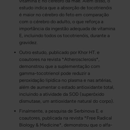
vitamina E no cérebro da mãe. Além disso, o
estudo indica que a absorção de tocotrienóis
é maior no cérebro do feto em comparação
com o cérebro do adulto, o que reforça a
importância da ingestão adequada de vitamina
E, incluindo todos os tocotrienóis, durante a
gravidez.
Outro estudo, publicado por Khor HT. e
coautores na revista *Atherosclerosis*,
demonstrou que a suplementação com
gamma-tocotrienol pode reduzir a
peroxidação lipídica no plasma e nas artérias,
além de aumentar o estado antioxidante total,
incluindo a atividade da SOD (superóxido
dismutase, um antioxidante natural do corpo).
Finalmente, a pesquisa de Serbinova E. e
coautores, publicada na revista *Free Radical
Biology & Medicine*, demonstrou que o alfa-