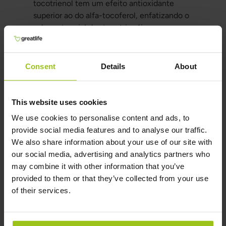
tocotrienol tem um efeito antioxidante
superior ao do alfa-tocoferol, enfatizando o
valor potencial dos tocotrienóis nas
propriedades antioxidantes globais da
vitamina E.
Consent
Details
About
Especialistas em medicina
funcional falam sobre a
This website uses cookies
vitamina E
We use cookies to personalise content and ads, to
provide social media features and to analyse our traffic.
A farmacêutica e especialista em medicina
We also share information about your use of our site with
funcional Suzy Cohen escreveu o seguinte
our social media, advertising and analytics partners who
sobre a vitamina E:
may combine it with other information that you’ve
"A vitamina E é fantástica. Como um nutriente
provided to them or that they’ve collected from your use
lipossolúvel, ela nutre o tecido adiposo,
of their services.
especialmente seu coração, pâncreas, fígado e
cérebro. Seu cérebro ama a vitamina E... A
vitamina E é como o Superman para seu