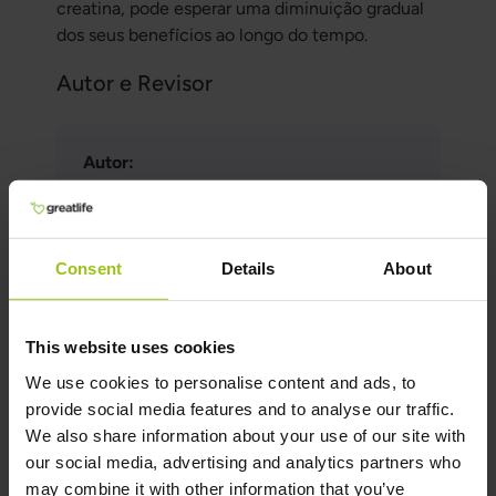
creatina, pode esperar uma diminuição gradual
dos seus benefícios ao longo do tempo.
Autor e Revisor
Autor:
Greatlife.pt ,
Os melhores em saúde
Revisor:
Teresa Husén, Terapeuta nutricional de
Consent
Details
About
medicina funcional
Última atualização:
12 Março 2026
This website uses cookies
We use cookies to personalise content and ads, to
provide social media features and to analyse our traffic.
Produtos Relacionados
We also share information about your use of our site with
our social media, advertising and analytics partners who
may combine it with other information that you’ve