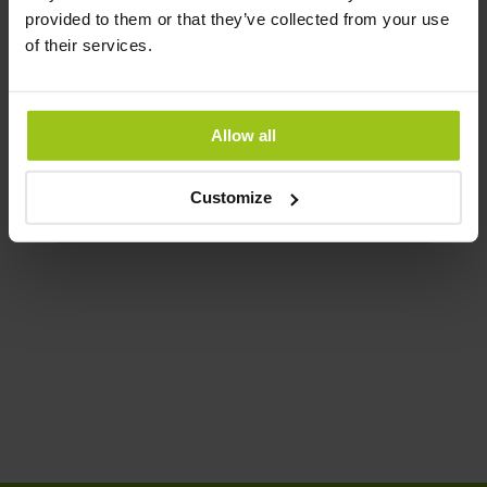
provided to them or that they’ve collected from your use
Creatina Monohidratada
of their services.
Creavitalis® – Pó
40,99 €
Allow all
Rating:
100%
Adicionar ao Carrinho
Customize