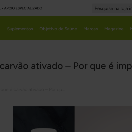
L • APOIO ESPECIALIZADO
Search
Suplementos
Objetivo de Saúde
Marcas
Magazine
carvão ativado – Por que é im
O que é carvão ativado – Por que é importante?