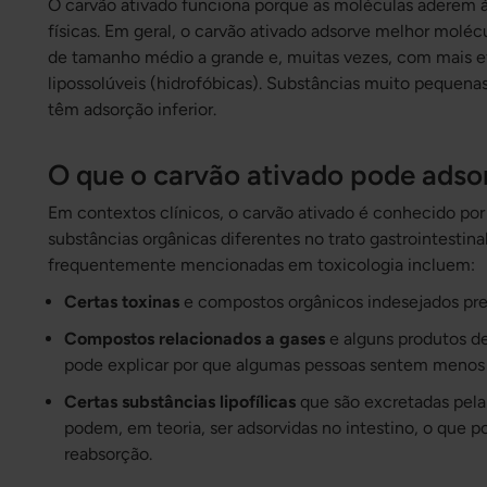
O carvão ativado funciona porque as moléculas aderem à 
físicas. Em geral, o carvão ativado adsorve melhor moléc
de tamanho médio a grande e, muitas vezes, com mais e
lipossolúveis (hidrofóbicas). Substâncias muito pequena
têm adsorção inferior.
O que o carvão ativado pode adso
Em contextos clínicos, o carvão ativado é conhecido por
substâncias orgânicas diferentes no trato gastrointestin
frequentemente mencionadas em toxicologia incluem:
Certas toxinas
e compostos orgânicos indesejados pres
Compostos relacionados a gases
e alguns produtos de
pode explicar por que algumas pessoas sentem menos
Certas substâncias lipofílicas
que são excretadas pela 
podem, em teoria, ser adsorvidas no intestino, o que 
reabsorção.