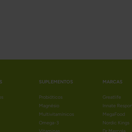
S
SUPLEMENTOS
MARCAS
os
Probióticos
Greatlife
Magnésio
Innate Respo
Multivitamínicos
MegaFood
Omega-3
Nordic Kings
Vitaminas
Dr Mercola