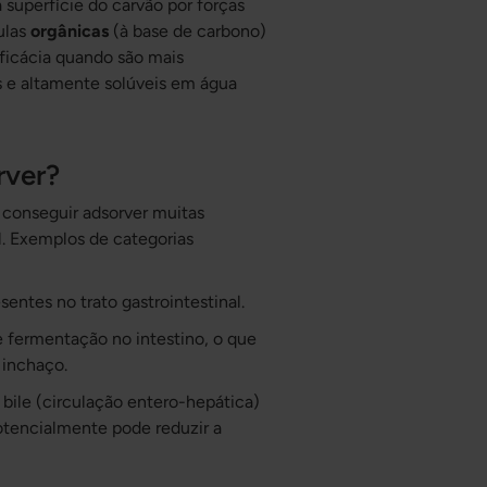
superfície do carvão por forças
ulas
orgânicas
(à base de carbono)
ficácia quando são mais
s e altamente solúveis em água
rver?
 conseguir adsorver muitas
al. Exemplos de categorias
entes no trato gastrointestinal.
 fermentação no intestino, o que
 inchaço.
bile (circulação entero-hepática)
potencialmente pode reduzir a