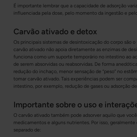
É importante lembrar que a capacidade de adsorção varia
influenciada pela dose, pelo momento da ingestão e pelo
Carvão ativado e detox
Os principais sistemas de desintoxicação do corpo são o f
carvão ativado não apoia diretamente as enzimas de des
funciona como um suporte temporário no intestino ao ads
de serem absorvidas ou reabsorvidas. De forma anedótic
redução do inchaço, menor sensação de “peso” no estô
tomar carvão ativado. Tais experiências podem ser compa
intestino, por exemplo, redução de gases ou adsorção de 
Importante sobre o uso e interaçõ
O carvão ativado também pode adsorver aquilo que voc
medicamentos e alguns nutrientes. Por isso, geralmente
separado de: