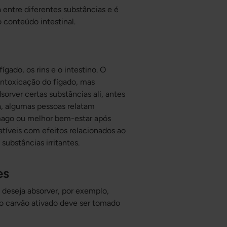
 entre diferentes substâncias e é
 conteúdo intestinal.
ígado, os rins e o intestino. O
intoxicação do fígado, mas
orver certas substâncias ali, antes
a, algumas pessoas relatam
mago ou melhor bem-estar após
tíveis com efeitos relacionados ao
substâncias irritantes.
es
ê
deseja
absorver, por exemplo,
 o carvão ativado deve ser tomado