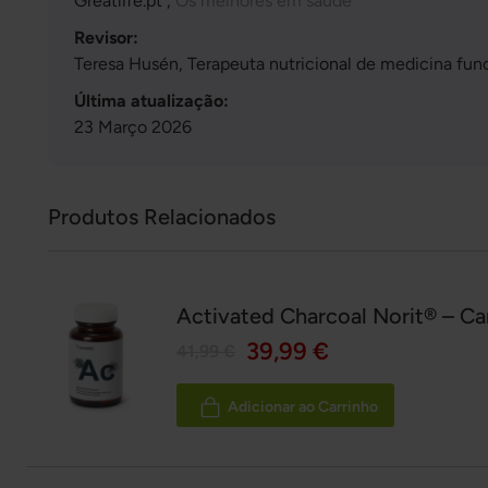
Greatlife.pt ,
Os melhores em saúde
Revisor:
Teresa Husén, Terapeuta nutricional de medicina fun
Última atualização:
23 Março 2026
Produtos Relacionados
Activated Charcoal Norit® – Ca
39,99 €
41,99 €
Adicionar ao Carrinho