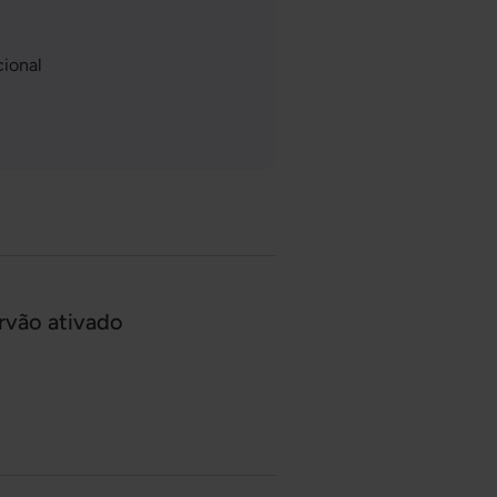
cional
rvão ativado