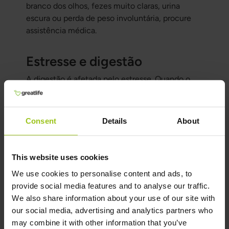
branco dos olhos, fezes muito claras, urina
escura ou perda de peso involuntária, procure
assistência médica.
Estresse e digestão
A digestão é afetada pelo estresse. Quando o
corpo está sob alto nível de estresse, a digestão
não é priorizada com a mesma eficiência. Por
isso, a mesma refeição pode funcionar bem em
Consent
Details
About
um dia tranquilo, mas parecer pesada em
períodos de privação de sono, preocupação ou
ritmo acelerado.
This website uses cookies
We use cookies to personalise content and ads, to
Suplementos relevantes da
provide social media features and to analyse our traffic.
We also share information about your use of our site with
Greatlife
our social media, advertising and analytics partners who
may combine it with other information that you’ve
Taurine – 1000 mg