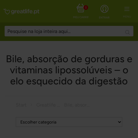
0
MENU
MEU CARRINHO
ENTRAR
Searc
Bile, absorção de gorduras e
vitaminas lipossolúveis – o
elo esquecido da digestão
Start
Greatlife Magazine
Bile, absorção de gorduras e vitaminas lipossolúveis – o elo esquecido da digestão