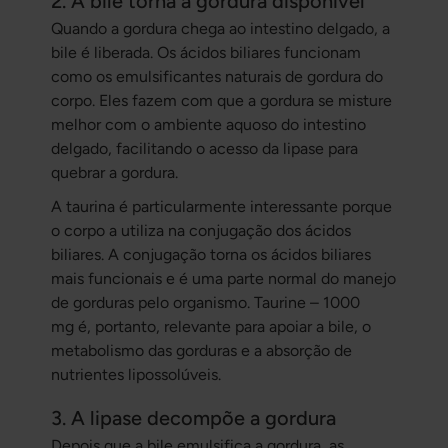
2. A bile torna a gordura disponível
Quando a gordura chega ao intestino delgado, a
bile é liberada. Os ácidos biliares funcionam
como os emulsificantes naturais de gordura do
corpo. Eles fazem com que a gordura se misture
melhor com o ambiente aquoso do intestino
delgado, facilitando o acesso da lipase para
quebrar a gordura.
A taurina é particularmente interessante porque
o corpo a utiliza na conjugação dos ácidos
biliares. A conjugação torna os ácidos biliares
mais funcionais e é uma parte normal do manejo
de gorduras pelo organismo. Taurine – 1000
mg é, portanto, relevante para apoiar a bile, o
metabolismo das gorduras e a absorção de
nutrientes lipossolúveis.
3. A lipase decompõe a gordura
Depois que a bile emulsifica a gordura, as