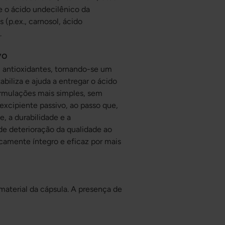
 o ácido undecilênico da
 (p.ex., carnosol, ácido
.
vo
m antioxidantes, tornando-se um
abiliza e ajuda a entregar o ácido
ormulações mais simples, sem
excipiente passivo, ao passo que,
, a durabilidade e a
 de deterioração da qualidade ao
amente íntegro e eficaz por mais
aterial da cápsula. A presença de