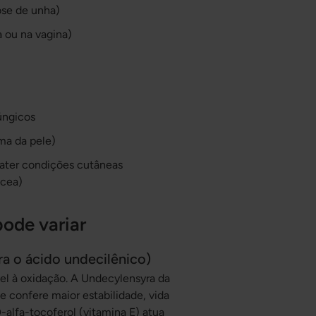
ose de unha)
a ou na vagina)
úngicos
ma da pele)
ater condições cutâneas
ácea)
pode variar
ra o ácido undecilênico)
el à oxidação. A Undecylensyra da
e confere maior estabilidade, vida
-alfa-tocoferol (vitamina E) atua