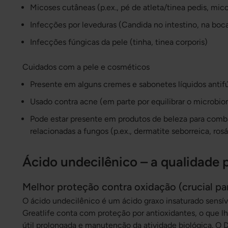
Micoses cutâneas (p.ex., pé de atleta/tinea pedis, mic
Infecções por leveduras (Candida no intestino, na boc
Infecções fúngicas da pele (tinha, tinea corporis)
Cuidados com a pele e cosméticos
Presente em alguns cremes e sabonetes líquidos antif
Usado contra acne (em parte por equilibrar o microbio
Pode estar presente em produtos de beleza para comb
relacionadas a fungos (p.ex., dermatite seborreica, ros
Ácido undecilênico – a qualidade 
Melhor proteção contra oxidação (crucial pa
O ácido undecilênico é um ácido graxo insaturado sensív
Greatlife conta com proteção por antioxidantes, o que lh
útil prolongada e manutenção da atividade biológica. O D