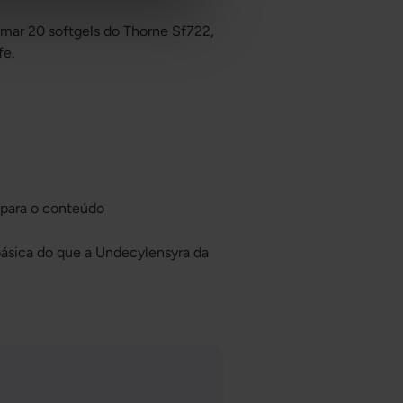
tomar 20 softgels do Thorne Sf722,
fe.
 para o conteúdo
básica do que a Undecylensyra da