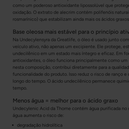
como um poderoso antioxidante lipossolúvel que protege
oxidação. O extrato de alecrim contém polifenóis naturais
rosmarínico) que estabilizam ainda mais os ácidos graxos
Base oleosa mais estável para o princípio ati
Na Undecylensyra da Greatlife, o óleo é usado junto co
veículo ativo, não apenas um excipiente. Ele protege, est
undecilênico em um estado mais íntegro e eficaz. Em f
antioxidantes, o óleo funciona principalmente como um 
nesta composição, contribui diretamente para a qualidade
funcionalidade do produto. Isso reduz o risco de ranço e
longo do tempo. O ácido undecilênico permanece quimic
tempo.
Menos água = melhor para o ácido graxo
Undecylenic Acid da Thorne contém água purificada no m
água aumenta o risco de:
degradação hidrolítica