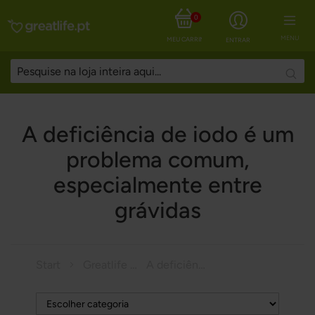
0
MENU
MEU CARRINHO
ENTRAR
Searc
A deficiência de iodo é um
problema comum,
especialmente entre
grávidas
Start
Greatlife Magazine
A deficiência de iodo é um problema comum, especialmente entre grávidas