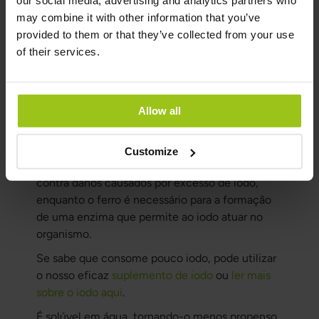
hipertiroidismo (função aumentada da tiroide)
may combine it with other information that you’ve
ou hipotiroidismo. O excesso de iodo pode
provided to them or that they’ve collected from your use
bloquear a produção de hormonas tiroideias.
of their services.
Em casos de deficiência grave de iodo, é
necessário aumentar a ingestão gradualmente,
uma vez que o corpo está ajustado para absorver
Allow all
iodo de forma muito eficiente.
É também importante garantir níveis adequados
Customize
de selénio e ferro. O selénio protege a tiroide
contra danos causados por excesso de iodo,
enquanto o ferro é necessário para a formação
de uma enzima que permite ao iodo atuar no
organismo.
Se sabe que consome pouco iodo, pode utilizar
o nosso eficaz
suplemento de iodo
ou
ler mais
sobre o iodo aqui
.
É solúvel em água, tornando-o menos propenso