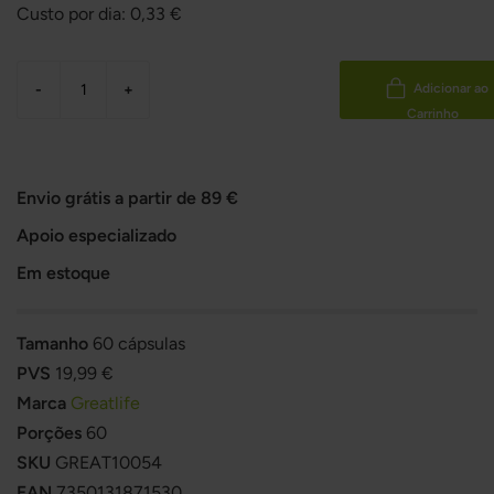
Custo por dia:
0,33
€
-
+
Adicionar ao
Carrinho
Envio grátis a partir de 89 €
Apoio especializado
Em estoque
Tamanho
60 cápsulas
PVS
19,99 €
Marca
Greatlife
Porções
60
SKU
GREAT10054
EAN
7350131871530