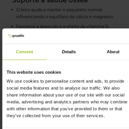
O boro ajuda a manter o esqueleto normal,
influenciando o equilíbrio de cálcio e magnésio.
Favorece a absorção e o efeito da vitamina D,
reforçando ainda mais a estrutura óssea.
Suporte articular e anti-
Consent
Details
About
inflamatório
Estudos mostram que o boro pode reduzir
This website uses cookies
desconfortos associados à osteoartrite e
We use cookies to personalise content and ads, to provide
melhorar a função das articulações.
social media features and to analyse our traffic. We also
Possui propriedades anti-inflamatórias que
share information about your use of our site with our social
podem ajudar a diminuir dor e rigidez.
media, advertising and analytics partners who may combine i
with other information that you’ve provided to them or that
they’ve collected from your use of their services.
Equilíbrio hormonal
O boro influencia o metabolismo de hormônios