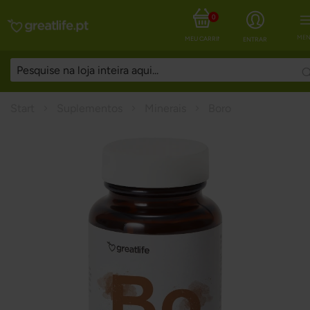
0
MEN
MEU CARRINHO
ENTRAR
Start
Suplementos
Minerais
Boro