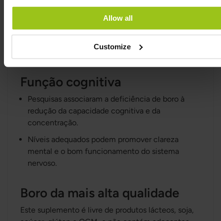
sexuais, como estrogénio e testosterona.
Allow all
Pode ser especialmente relevante para mulheres
na menopausa e para homens que desejam
Customize
apoiar os níveis de testosterona.
Função cognitiva
Pesquisas associaram a deficiência de boro à
redução da capacidade cognitiva e da
concentração.
Níveis adequados podem promover clareza
mental e o bom funcionamento do sistema
nervoso.
Boro da mais alta qualidade
Este suplemento é livre de produtos lácteos, soja,