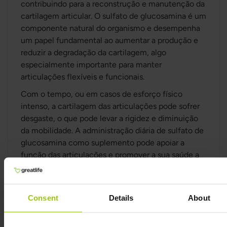
contribuindo para a reconstrução e manutenção da
cartilagem articular. O sulfato de glucosamina é um
componente natural do organismo e desempenha
um papel fundamental ao aumentar a produção e
reduzir a degradação da cartilagem, algo
especialmente importante para manter
articulações flexíveis e funcionais.
Com o tempo, ou em casos de esforço físico
intenso, a cartilagem das articulações pode sofrer
desgaste, o que pode levar a rigidez e diminuição
da mobilidade. A administração diária de sulfato de
glucosamina como suplemento pode apoiar a
função das articulações e promover a sua saúde a
longo prazo. Isto faz dele uma escolha
especialmente indicada para animais mais velhos,
indivíduos ativos e aqueles com necessidade
Consent
Details
About
acrescida de suporte articular.
O produto contém apenas sulfato de glucosamina