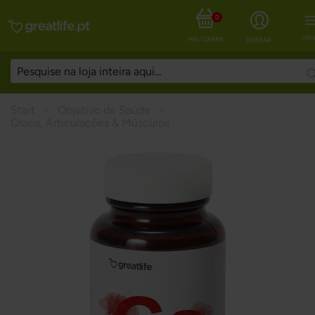
0
MEN
MEU CARRINHO
ENTRAR
Start
Objetivo de Saúde
Ossos, Articulações & Músculos