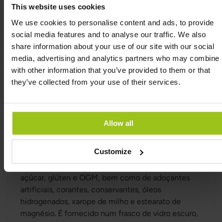
puro, sem aditivos desnecessários, o que o torna
This website uses cookies
numa excelente escolha para quem procura um
We use cookies to personalise content and ads, to provide
suplemento alimentar de elevada qualidade e com
social media features and to analyse our traffic. We also
uma composição focada. Graças à sua pureza e
share information about your use of our site with our social
elevada biodisponibilidade, o organismo consegue
media, advertising and analytics partners who may combine i
absorver eficazmente a substância e utilizá-la onde
with other information that you’ve provided to them or that
é mais necessária. Não utilizar durante a gestação e
they’ve collected from your use of their services.
lactação. Usar com precaução em casos de
diabetes.
Allow all
Sulfato de glucosamina da
mais alta qualidade
Customize
Este suplemento está isento de laticínios, soja,
açúcar, glúten e OGM, bem como de adoçantes
artificiais, corantes, conservantes, óleos
hidrogenados, xarope de milho e estearato de
magnésio. É fornecido num frasco de vidro escuro,