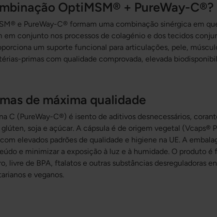
combinação OptiMSM® + PureWay-C®?
MSM® e PureWay-C® formam uma combinação sinérgica em qu
m em conjunto nos processos de colagénio e dos tecidos conjun
porciona um suporte funcional para articulações, pele, múscul
rias-primas com qualidade comprovada, elevada biodisponibil
imas de máxima qualidade
C (PureWay-C®) é isento de aditivos desnecessários, corantes 
lúten, soja e açúcar. A cápsula é de origem vegetal (Vcaps® P
 com elevados padrões de qualidade e higiene na UE. A embal
teúdo e minimizar a exposição à luz e à humidade. O produto é
ro, livre de BPA, ftalatos e outras substâncias desreguladoras e
arianos e veganos.