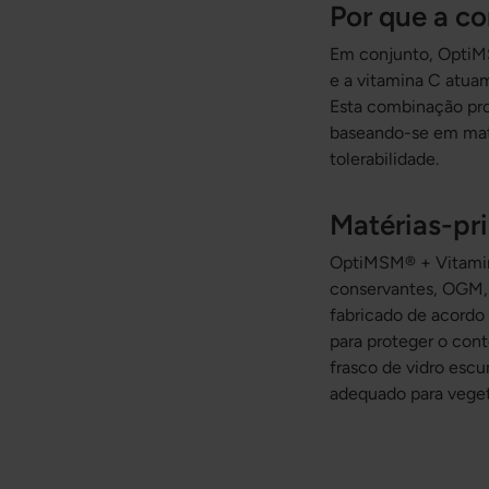
Por que a 
Em conjunto, Opti
e a vitamina C atua
Esta combinação pro
baseando-se em maté
tolerabilidade.
Matérias-pr
OptiMSM® + Vitamina 
conservantes, OGM, g
fabricado de acordo
para proteger o con
frasco de vidro escu
adequado para veget