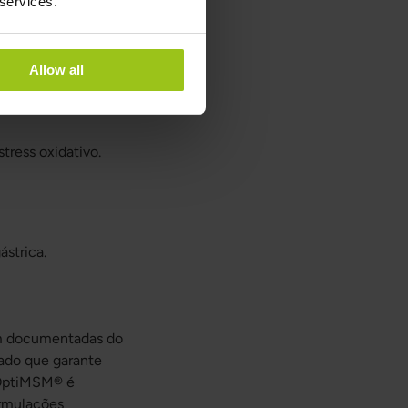
 services.
Allow all
tress oxidativo.
strica.
m documentadas do
ado que garante
. OptiMSM® é
ormulações