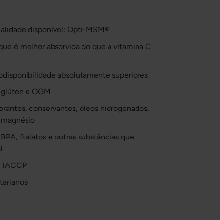
alidade disponível: Opti-MSM®
ue é melhor absorvida do que a vitamina C
odisponibilidade absolutamente superiores
r, glúten e OGM
 corantes, conservantes, óleos hidrogenados,
e magnésio
e BPA, ftalatos e outras substâncias que
l
a HACCP
tarianos