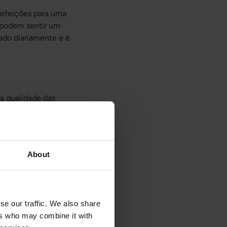
refeições para uma
 podem sentir um
ado diariamente e é
a qualidade das
desenvolvida para
About
articulações.
ção das articulações
se our traffic. We also share
ers who may combine it with
 em situações de