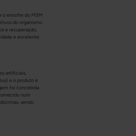
e o enxofre do MSM
tivos do organismo.
os e recuperação,
idade e excelente
artificiais,
lus) e o produto é
agem foi concebida
 fornecido num
ndócrinas, sendo