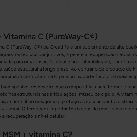
 Vitamina C (PureWay-C®)
 C (PureWay-C®) da Greatlife é um suplemento de alta quali
ulações, os tecidos conjuntivos, a pele e a recuperação natural 
lada para uma absorção ideal e boa tolerabilidade, com foco n
e saúde estrutural a longo prazo. Ao contrário de produtos de 
ombinado com vitamina C para um suporte funcional mais amp
odisponível de enxofre que o corpo utiliza para formar e mant
roteínas estruturais nas articulações, músculos e pele. A vita
mação normal de colagénio e protege as células contra o stress 
 vitamina C fornecem importantes blocos de construção e cof
 a recuperação a nível celular.
 MSM + vitamina C?