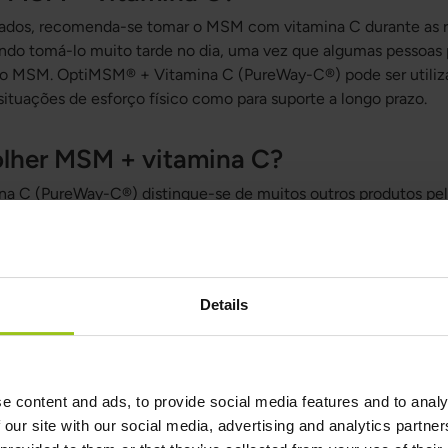
tados, recomenda-se tomar o MSM com vitamina C durante as 
tando tomá-lo muito tarde no dia, uma vez que algumas pessoas
do MSM. OptiMSM® + Vitamina C (PureWay-C®) pode ser utiliz
ituações de esforço físico como para suporte a longo prazo.
olher MSM + vitamina C?
 C (PureWay-C®) distingue-se de muitos outros produtos pel
a composição pura e pela combinação sinérgica. A fórmula foi 
ruturais do corpo em vários níveis.
ticulações, músculos e tecidos conjuntivos
Details
fre, essencial para os tecidos conjuntivos, a cartilagem e as 
ibui para a formação normal de colagénio, essencial para a fun
e content and ads, to provide social media features and to analy
cuperação e mobilidade
 our site with our social media, advertising and analytics partn
quentemente utilizada durante a prática de atividade física e