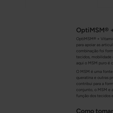
OptiMSM® +
OptiMSM® + Vitamina
para apoiar as artic
combinação foi formu
tecidos, mobilidade 
aqui o MSM puro é c
O MSM é uma fonte bi
queratina e outras p
contribui para a for
conjunto, o MSM e a
função dos tecidos e
Como tomar