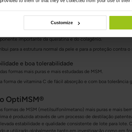
 provided to them or that they’ve collected from your use of their
unção normal dos tecidos no movimento diário.
Customize
nhas
nente importante da queratina e do colagénio.
ibui para a estrutura normal da pele e para a proteção contra o s
ilidade e boa tolerabilidade
as formas mais puras e mais estudadas de MSM.
forma de vitamina C de fácil absorção e com boa tolerância gá
 do OptiMSM®
 formas de MSM (metilsulfonilmetano) mais puras e mais be
ima é produzida através de um processo de destilação patente
levada estabilidade e qualidade consistente de lote para lote
do e utilizado globalmente tanto em investigação como em f