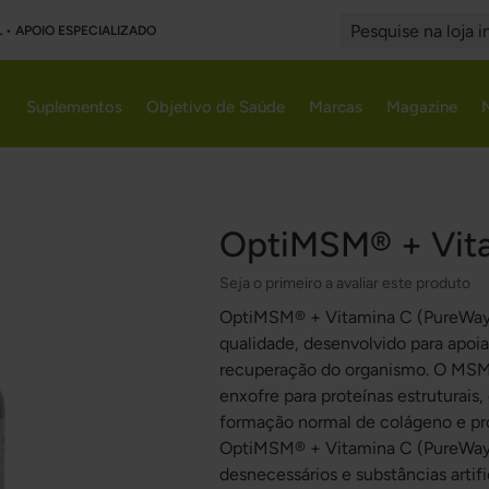
L • APOIO ESPECIALIZADO
Search
Suplementos
Objetivo de Saúde
Marcas
Magazine
OptiMSM® + Vit
Seja o primeiro a avaliar este produto
OptiMSM® + Vitamina C (PureWay-
qualidade, desenvolvido para apoiar
recuperação do organismo. O MSM 
enxofre para proteínas estruturais
formação normal de colágeno e prot
OptiMSM® + Vitamina C (PureWay-C®
desnecessários e substâncias artific