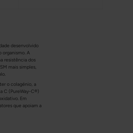
dade desenvolvido
do organismo. A
a resistência dos
MSM mais simples,
lo.
er o colagénio, a
mina C (PureWay-C®)
oxidativo. Em
atores que apoiam a