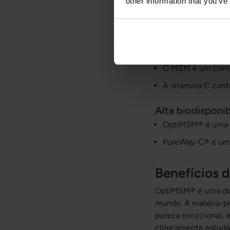
other information that you’ve
maior esforço.
Contribui para a f
Pele, cabelo e u
O MSM é um compo
A vitamina C contr
Alta biodisponib
OptiMSM® é uma d
PureWay-C® é uma 
Benefícios
OptiMSM® é uma das
mundo. A matéria-pr
pureza excecional, e
clinicamente estuda