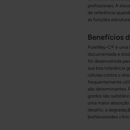
profissionais. A ele
de referência quando 
as funções estrutura
Benefícios 
PureWay-C® é uma f
documentada e biodi
foi desenvolvida pa
sua boa tolerância g
células contra o str
frequentemente util
são determinantes. 
gordos são substânc
uma maior absorção 
desafio: a degradaç
bioflavonoides cítri