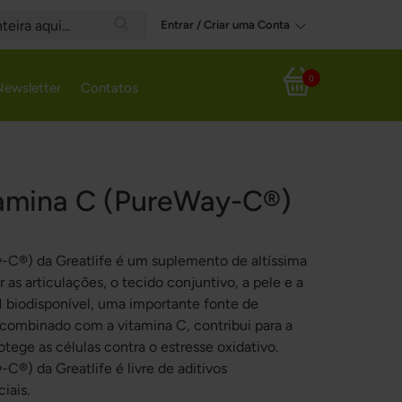
Entrar / Criar uma Conta
Search
0
Newsletter
Contatos
Meu Carrinho
amina C (PureWay-C®)
C®) da Greatlife é um suplemento de altíssima
 as articulações, o tecido conjuntivo, a pele e a
biodisponível, uma importante fonte de
, combinado com a vitamina C, contribui para a
ege as células contra o estresse oxidativo.
) da Greatlife é livre de aditivos
iais.