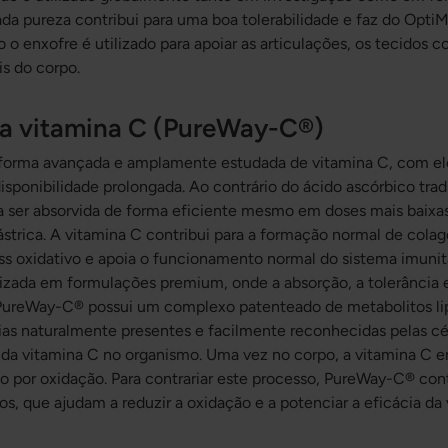
vada pureza contribui para uma boa tolerabilidade e faz do Op
o enxofre é utilizado para apoiar as articulações, os tecidos co
is do corpo.
da vitamina C (PureWay-C®)
orma avançada e amplamente estudada de vitamina C, com el
sponibilidade prolongada. Ao contrário do ácido ascórbico tra
ra ser absorvida de forma eficiente mesmo em doses mais baixa
ástrica. A vitamina C contribui para a formação normal de colag
ess oxidativo e apoia o funcionamento normal do sistema imuni
izada em formulações premium, onde a absorção, a tolerância e 
PureWay-C® possui um complexo patenteado de metabolitos lipí
ias naturalmente presentes e facilmente reconhecidas pelas cé
da vitamina C no organismo. Uma vez no corpo, a vitamina C e
ão por oxidação. Para contrariar este processo, PureWay-C® 
cos, que ajudam a reduzir a oxidação e a potenciar a eficácia da