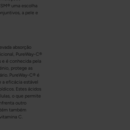
tiMSM® uma escolha
njuntivos, a pele e
evada absorção
dicional, PureWay-C®
s e é conhecida pela
énio, protege as
tário. PureWay-C® é
a eficácia estável
dicos. Estes ácidos
lulas, o que permite
nfrenta outro
contém também
 vitamina C.