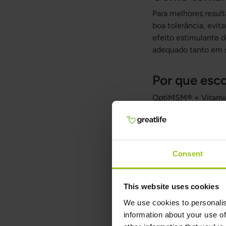
Para melhores resul
boa tolerância, evi
efeito estimulante 
adequado tanto em s
Por que esc
OptiMSM® + Vitamina
matérias-primas, pel
apoiar os tecidos est
Suporte para ar
Consent
O MSM fornece enxo
A vitamina C contr
e dos tecidos.
This website uses cookies
We use cookies to personalis
Suporte para re
information about your use of
A combinação é fre