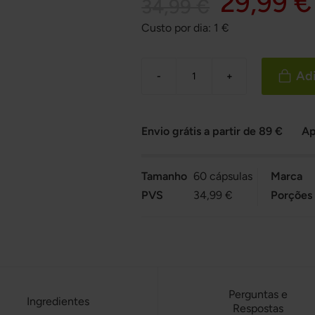
29,99 €
34,99 €
Custo por dia:
1
€
Adi
-
+
Envio grátis a partir de 89 €
Ap
Tamanho
60 cápsulas
Marca
PVS
34,99 €
Porções
Perguntas e
Ingredientes
Respostas