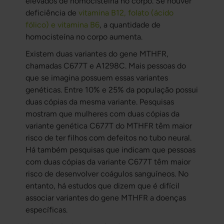
elevados de homocisteína no corpo. Se houver
deficiência de
vitamina B12, folato (ácido
fólico) e vitamina B6
, a quantidade de
homocisteína no corpo aumenta.
Existem duas variantes do gene MTHFR,
chamadas C677T e A1298C. Mais pessoas do
que se imagina possuem essas variantes
genéticas. Entre 10% e 25% da população possui
duas cópias da mesma variante. Pesquisas
mostram que mulheres com duas cópias da
variante genética C677T do MTHFR têm maior
risco de ter filhos com defeitos no tubo neural.
Há também pesquisas que indicam que pessoas
com duas cópias da variante C677T têm maior
risco de desenvolver coágulos sanguíneos. No
entanto, há estudos que dizem que é difícil
associar variantes do gene MTHFR a doenças
específicas.