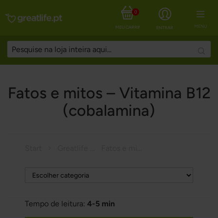
0
MENU
MEU CARRINHO
ENTRAR
Searc
Fatos e mitos – Vitamina B12
(cobalamina)
Start
Greatlife Magazine
Fatos e mitos – Vitamina B12 (cobalamina)
Tempo de leitura:
4-5 min