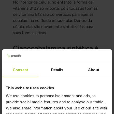
No interior da célula, no entanto, a forma da
vitamina B12 não importa, pois todas as formas
de vitamina B12 são convertidas para apenas
cobalamina no fluido intracelular. Dentro da
célula, elas são novamente sintetizadas para
suas formas ativas.
Cianocobalamina sintética é
comum em suplementos
Os suplementos normalmente contêm
Consent
Details
About
cianocobalamina, hidroxicobalamina,
metilcobalamina ou adenosilcobalamina. As três
últimas são formas ativas, enquanto a
This website uses cookies
cianocobalamina, como mencionado, é
We use cookies to personalise content and ads, to
convertida nas formas ativas de vitamina B12 no
provide social media features and to analyse our traffic.
fígado. Um bom suplemento de vitamina B12
We also share information about your use of our site with
sintética deve ser nas formas metilcobalamina