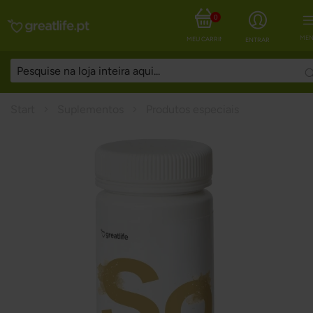
0
MEN
MEU CARRINHO
ENTRAR
Start
Suplementos
Produtos especiais