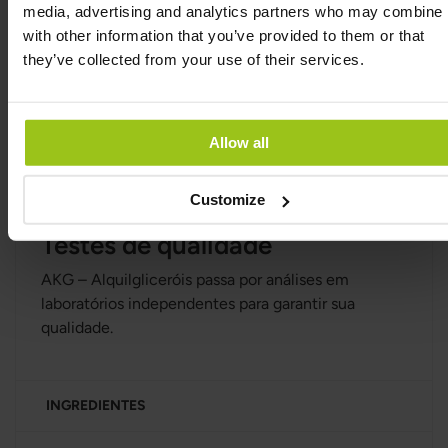
descartadas.
media, advertising and analytics partners who may combine i
with other information that you’ve provided to them or that
Informações sobre os
they’ve collected from your use of their services.
suplementos de AKG
Alquilgliceróis (AKG) são gorduras encontradas
Allow all
naturalmente em alguns alimentos e que fazem
parte de uma dieta equilibrada.
Customize
Testes de qualidade
AKG – Alquilgliceróis passa por análises em
laboratórios independentes para garantir sua
qualidade.
INGREDIENTES