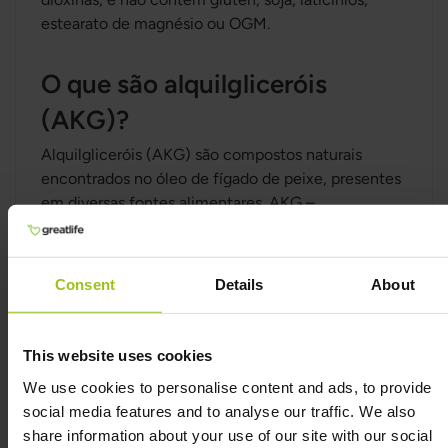
estearato de magnésio ou OGM.
O que são alquilgliceróis
(AKG)?
Alquilgliceróis (AKG) são compostos naturais
encontrados no óleo de fígado de peixe, presentes
em diversas fontes alimentares. AKG –
Alquilgliceróis contém 20% desses compostos por
dose diária.
Consent
Details
About
Origem do AKG –
Alquilgliceróis
This website uses cookies
O óleo é obtido a partir do fígado de peixes
We use cookies to personalise content and ads, to provide
cartilaginosos capturados para consumo alimentar,
social media features and to analyse our traffic. We also
aproveitando partes que normalmente seriam
share information about your use of our site with our social